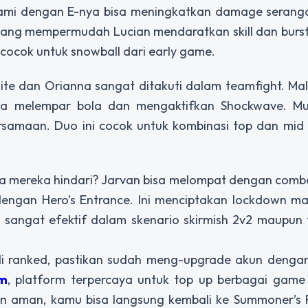
n. Nami dengan E-nya bisa meningkatkan damage serang
yang mempermudah Lucian mendaratkan skill dan burs
ocok untuk snowball dari early game.
ite dan Orianna sangat ditakuti dalam teamfight. Mal
nna melempar bola dan mengaktifkan Shockwave. M
samaan. Duo ini cocok untuk kombinasi top dan mid 
sa mereka hindari? Jarvan bisa melompat dengan comb
dengan Hero’s Entrance. Ini menciptakan lockdown ma
uga sangat efektif dalam skenario skirmish 2v2 maupun
di ranked, pastikan sudah meng-upgrade akun dengan
om
, platform terpercaya untuk top up berbagai game
n aman, kamu bisa langsung kembali ke Summoner’s R