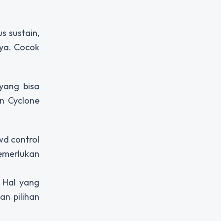
s sustain,
ya. Cocok
yang bisa
n Cyclone
wd control
emerlukan
 Hal yang
n pilihan