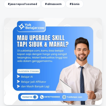
#jasa repost sosmed
#almasoem
#bisnis