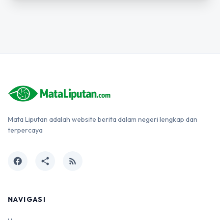
Mata Liputan adalah website berita dalam negeri lengkap dan
terpercaya
facebook
share
rss_feed
NAVIGASI