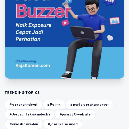
TRENDING TOPICS
#gerakanrakyat
#Politik
#partaigerakanrakyat
#Jurusan teknik industri
#jasa SEO website
#aniesbaswedan
#jasa like sosmed