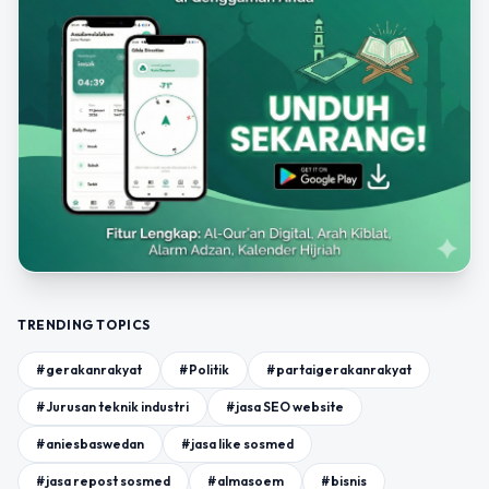
TRENDING TOPICS
#gerakanrakyat
#Politik
#partaigerakanrakyat
#Jurusan teknik industri
#jasa SEO website
#aniesbaswedan
#jasa like sosmed
#jasa repost sosmed
#almasoem
#bisnis