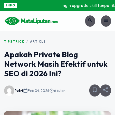
Ingin upgrade skill tanpa ribe
INFO
search
menu
TIPS TRICK
/
ARTICLE
Apakah Private Blog
Network Masih Efektif untuk
SEO di 2026 Ini?
bookmark_border
share
Putri
calendar_today
Feb 04, 2026
schedule
6 bulan