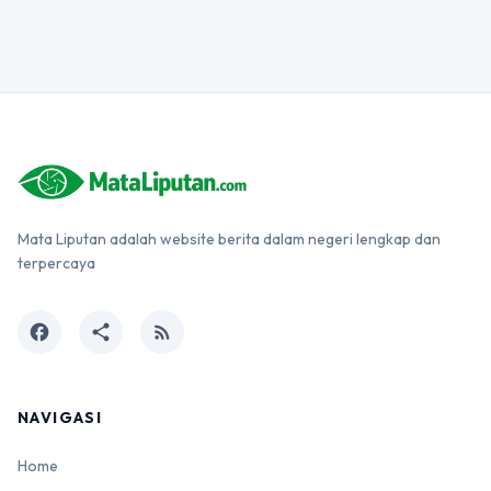
Mata Liputan adalah website berita dalam negeri lengkap dan
terpercaya
facebook
share
rss_feed
NAVIGASI
Home