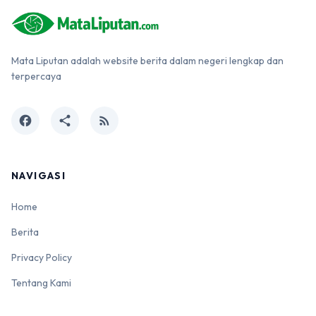
Mata Liputan adalah website berita dalam negeri lengkap dan
terpercaya
facebook
share
rss_feed
NAVIGASI
Home
Berita
Privacy Policy
Tentang Kami