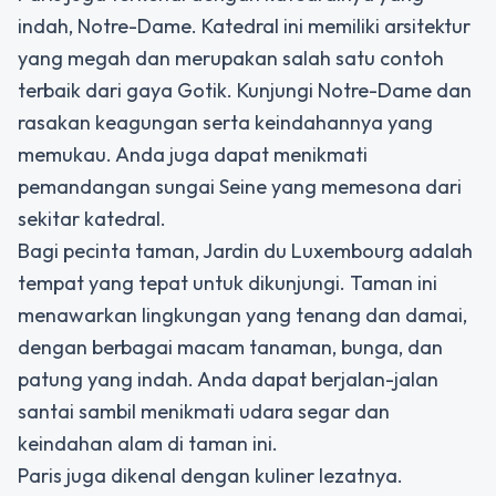
indah, Notre-Dame. Katedral ini memiliki arsitektur
yang megah dan merupakan salah satu contoh
terbaik dari gaya Gotik. Kunjungi Notre-Dame dan
rasakan keagungan serta keindahannya yang
memukau. Anda juga dapat menikmati
pemandangan sungai Seine yang memesona dari
sekitar katedral.
Bagi pecinta taman, Jardin du Luxembourg adalah
tempat yang tepat untuk dikunjungi. Taman ini
menawarkan lingkungan yang tenang dan damai,
dengan berbagai macam tanaman, bunga, dan
patung yang indah. Anda dapat berjalan-jalan
santai sambil menikmati udara segar dan
keindahan alam di taman ini.
Paris juga dikenal dengan kuliner lezatnya.