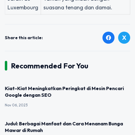
Luxembourg
suasana tenang dan damai.
X
facebook
Share this article:
Recommended For You
UNCATEGORIZED
Kiat-Kiat Meningkatkan Peringkat di Mesin Pencari
Google dengan SEO
Nov 06, 2023
UNCATEGORIZED
Judul: Berbagai Manfaat dan Cara Menanam Bunga
Mawar di Rumah