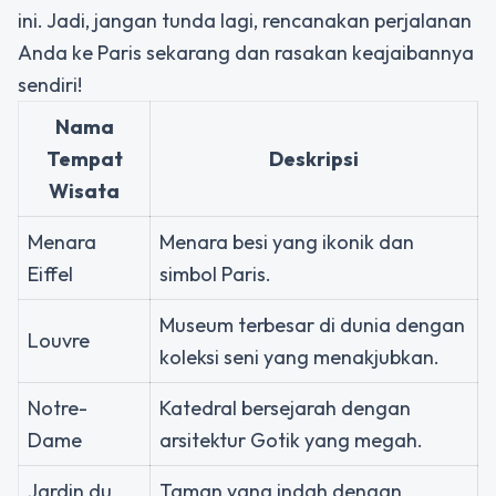
ini. Jadi, jangan tunda lagi, rencanakan perjalanan
Anda ke Paris sekarang dan rasakan keajaibannya
sendiri!
Nama
Tempat
Deskripsi
Wisata
Menara
Menara besi yang ikonik dan
Eiffel
simbol Paris.
Museum terbesar di dunia dengan
Louvre
koleksi seni yang menakjubkan.
Notre-
Katedral bersejarah dengan
Dame
arsitektur Gotik yang megah.
Jardin du
Taman yang indah dengan