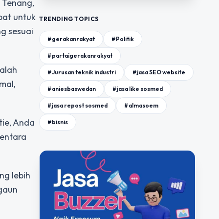
? Tenang,
pat untuk
TRENDING TOPICS
ng sesuai
#gerakanrakyat
#Politik
#partaigerakanrakyat
dalah
#Jurusan teknik industri
#jasa SEO website
mal,
#aniesbaswedan
#jasa like sosmed
#jasa repost sosmed
#almasoem
tie, Anda
#bisnis
mentara
ng lebih
 gaun