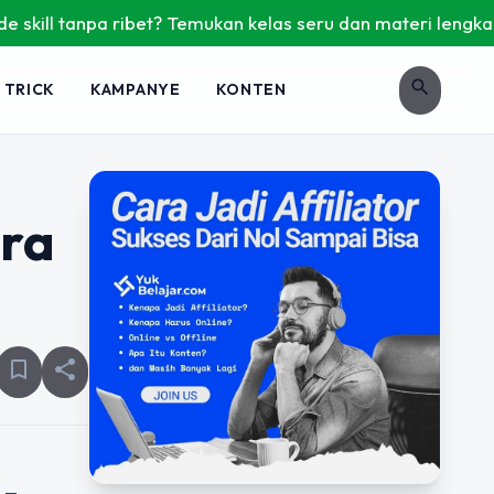
l tanpa ribet? Temukan kelas seru dan materi lengkap hanya 
search
 TRICK
KAMPANYE
KONTEN
ara
bookmark_border
share