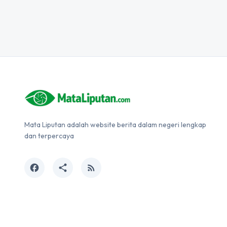
Mata Liputan adalah website berita dalam negeri lengkap
dan terpercaya
facebook
share
rss_feed