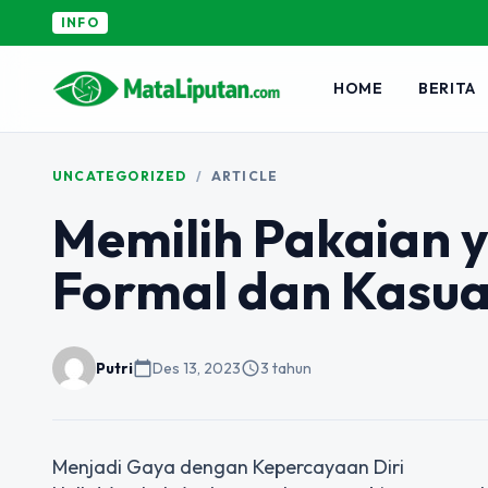
INFO
HOME
BERITA
UNCATEGORIZED
/
ARTICLE
Memilih Pakaian 
Formal dan Kasua
Putri
calendar_today
Des 13, 2023
schedule
3 tahun
Menjadi Gaya dengan Kepercayaan Diri