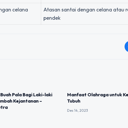
engan celana
Atasan santai dengan celana atau r
pendek
IZED
UNCATEGORIZED
Buah Pala Bagi Laki-laki
Manfaat Olahraga untuk K
mbah Kejantanan –
Tubuh
tra
Des 14, 2023