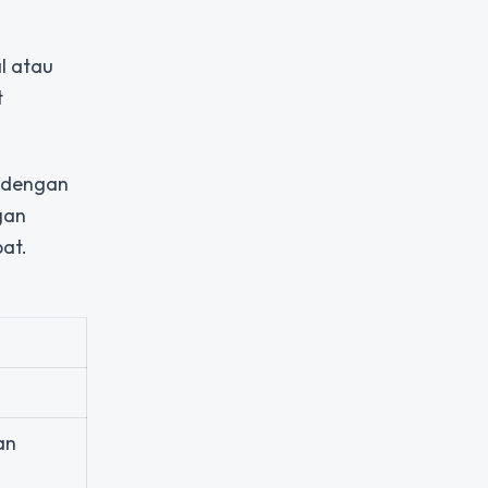
l atau
t
i dengan
gan
at.
an