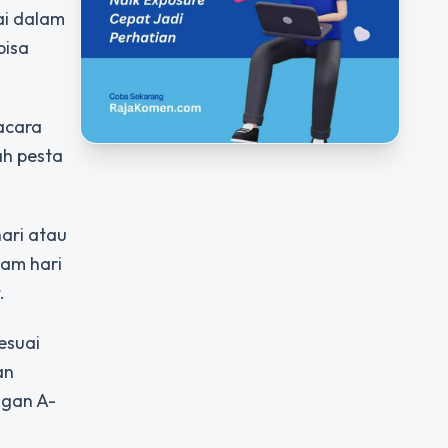
ai dalam
bisa
acara
ah pesta
ari atau
lam hari
.
esuai
an
ngan A-