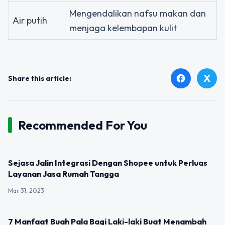
Mengendalikan nafsu makan dan
Air putih
menjaga kelembapan kulit
X
facebook
Share this article:
Recommended For You
UNCATEGORIZED
Sejasa Jalin Integrasi Dengan Shopee untuk Perluas
Layanan Jasa Rumah Tangga
Mar 31, 2023
UNCATEGORIZED
7 Manfaat Buah Pala Bagi Laki-laki Buat Menambah