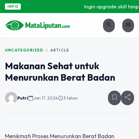
Ingin upgrade skill tanpa
INFO
search
menu
UNCATEGORIZED
/
ARTICLE
Makanan Sehat untuk
Menurunkan Berat Badan
bookmark_border
share
Putri
calendar_today
Jan 17, 2024
schedule
3 tahun
Menikmati Proses Menurunkan Berat Badan