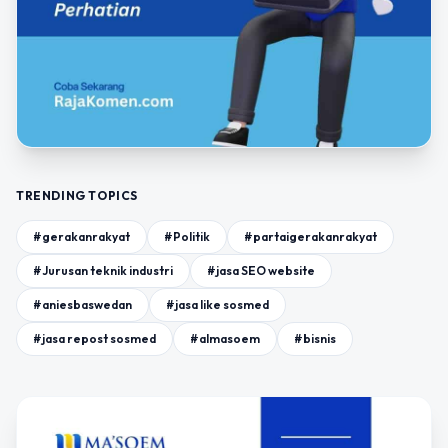
TRENDING TOPICS
#gerakanrakyat
#Politik
#partaigerakanrakyat
#Jurusan teknik industri
#jasa SEO website
#aniesbaswedan
#jasa like sosmed
#jasa repost sosmed
#almasoem
#bisnis