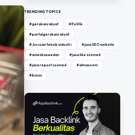
TRENDING TOPICS
#gerakanrakyat
#Politik
#partaigerakanrakyat
#Jurusan teknik industri
#jasa SEO website
#aniesbaswedan
#jasa like sosmed
#jasa repost sosmed
#almasoem
#bisnis