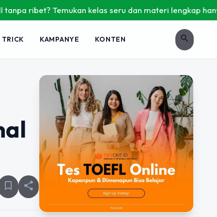
 Temukan kelas seru dan materi lengkap hanya di YukBelajar.
search
 TRICK
KAMPANYE
KONTEN
nal
bookmark_border
share