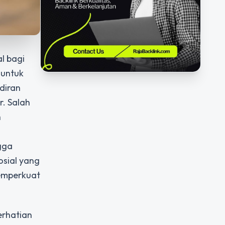
l bagi
 untuk
diran
. Salah
h
ngga
osial yang
memperkuat
erhatian