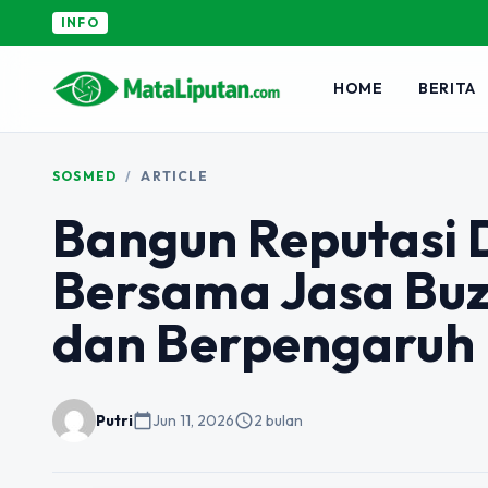
INFO
HOME
BERITA
SOSMED
/
ARTICLE
Bangun Reputasi D
Bersama Jasa Buz
dan Berpengaruh
Putri
calendar_today
Jun 11, 2026
schedule
2 bulan