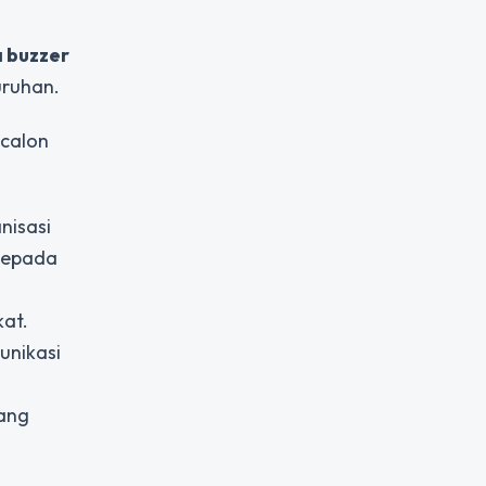
a buzzer
uruhan.
 calon
nisasi
 kepada
kat.
unikasi
yang