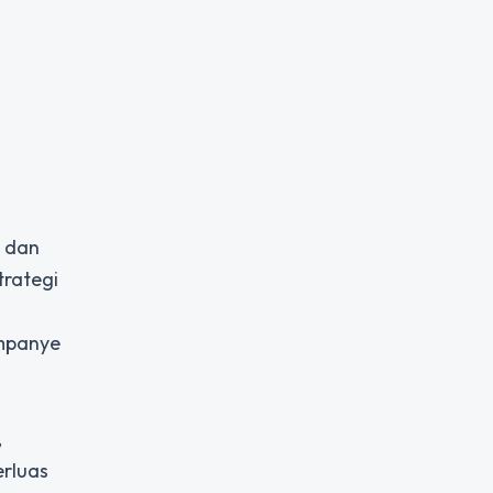
l dan
trategi
ampanye
,
rluas