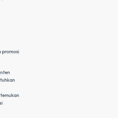
m promosi
onten
utuhkan
ditemukan
si