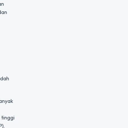
an
dan
udah
Banyak
.
tinggi
).