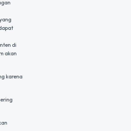
ingan
 yang
 dapat
nten di
rm akan
ing karena
ering
kan