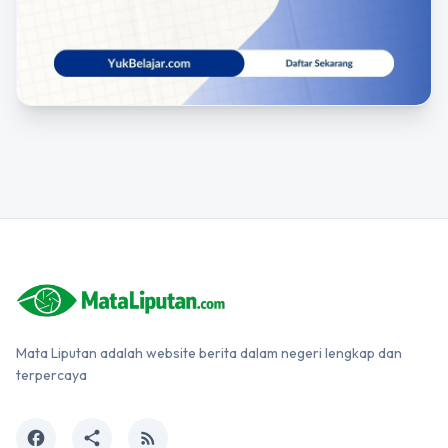
Mata Liputan adalah website berita dalam negeri lengkap dan
terpercaya
facebook
share
rss_feed