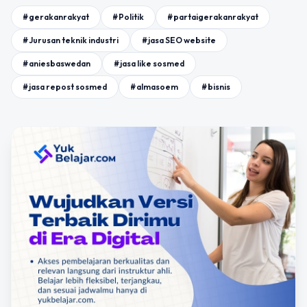
#gerakanrakyat
#Politik
#partaigerakanrakyat
#Jurusan teknik industri
#jasa SEO website
#aniesbaswedan
#jasa like sosmed
#jasa repost sosmed
#almasoem
#bisnis