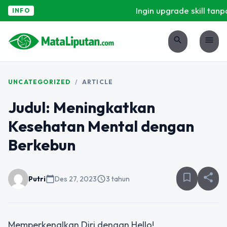
Ingin upgrade skill tanpa
INFO
search
menu
UNCATEGORIZED
/
ARTICLE
Judul: Meningkatkan
Kesehatan Mental dengan
Berkebun
bookmark_border
share
Putri
calendar_today
Des 27, 2023
schedule
3 tahun
Memperkenalkan Diri dengan Hello!