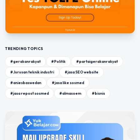
TRENDING TOPICS
#gerakanrakyat
#Politik
#partaigerakanrakyat
#Jurusan teknik industri
#jasa SEO website
#aniesbaswedan
#jasa like sosmed
#jasa repost sosmed
#almasoem
#bisnis