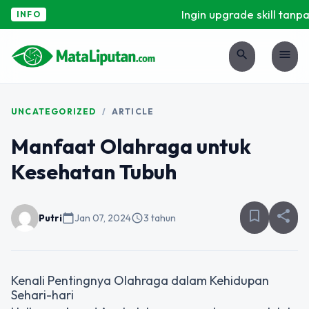
Ingin upgrade skill tanpa 
INFO
search
menu
UNCATEGORIZED
/
ARTICLE
Manfaat Olahraga untuk
Kesehatan Tubuh
bookmark_border
share
Putri
calendar_today
Jan 07, 2024
schedule
3 tahun
Kenali Pentingnya Olahraga dalam Kehidupan
Sehari-hari