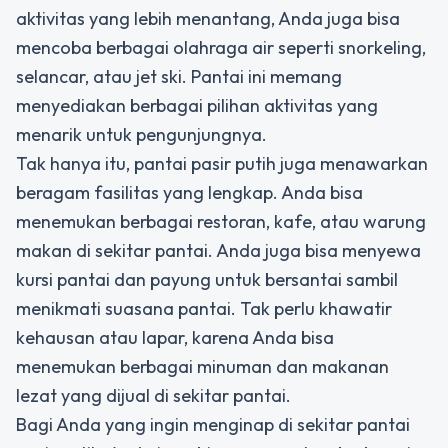
aktivitas yang lebih menantang, Anda juga bisa
mencoba berbagai olahraga air seperti snorkeling,
selancar, atau jet ski. Pantai ini memang
menyediakan berbagai pilihan aktivitas yang
menarik untuk pengunjungnya.
Tak hanya itu, pantai pasir putih juga menawarkan
beragam fasilitas yang lengkap. Anda bisa
menemukan berbagai restoran, kafe, atau warung
makan di sekitar pantai. Anda juga bisa menyewa
kursi pantai dan payung untuk bersantai sambil
menikmati suasana pantai. Tak perlu khawatir
kehausan atau lapar, karena Anda bisa
menemukan berbagai minuman dan makanan
lezat yang dijual di sekitar pantai.
Bagi Anda yang ingin menginap di sekitar pantai