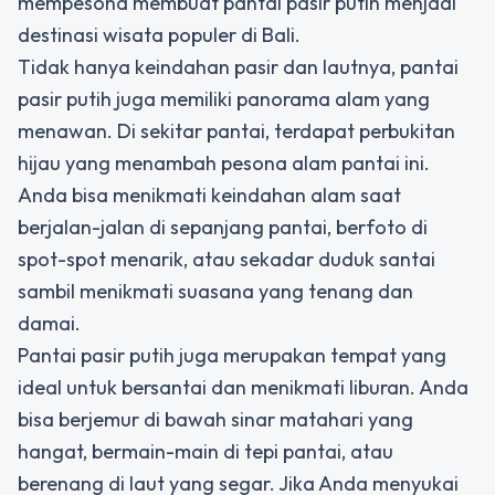
mempesona membuat pantai pasir putih menjadi
destinasi wisata populer di Bali.
Tidak hanya keindahan pasir dan lautnya, pantai
pasir putih juga memiliki panorama alam yang
menawan. Di sekitar pantai, terdapat perbukitan
hijau yang menambah pesona alam pantai ini.
Anda bisa menikmati keindahan alam saat
berjalan-jalan di sepanjang pantai, berfoto di
spot-spot menarik, atau sekadar duduk santai
sambil menikmati suasana yang tenang dan
damai.
Pantai pasir putih juga merupakan tempat yang
ideal untuk bersantai dan menikmati liburan. Anda
bisa berjemur di bawah sinar matahari yang
hangat, bermain-main di tepi pantai, atau
berenang di laut yang segar. Jika Anda menyukai