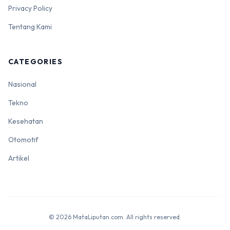
Privacy Policy
Tentang Kami
CATEGORIES
Nasional
Tekno
Kesehatan
Otomotif
Artikel
© 2026 MataLiputan.com. All rights reserved.