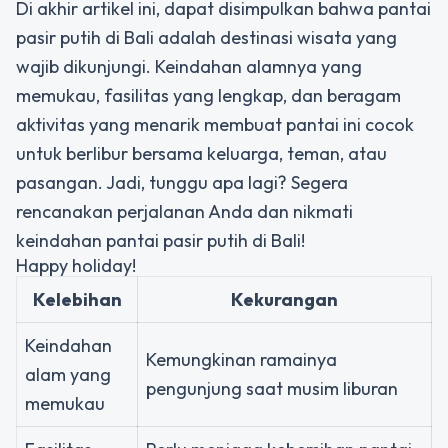
Di akhir artikel ini, dapat disimpulkan bahwa pantai
pasir putih di Bali adalah destinasi wisata yang
wajib dikunjungi. Keindahan alamnya yang
memukau, fasilitas yang lengkap, dan beragam
aktivitas yang menarik membuat pantai ini cocok
untuk berlibur bersama keluarga, teman, atau
pasangan. Jadi, tunggu apa lagi? Segera
rencanakan perjalanan Anda dan nikmati
keindahan pantai pasir putih di Bali!
Happy holiday!
Kelebihan
Kekurangan
Keindahan
Kemungkinan ramainya
alam yang
pengunjung saat musim liburan
memukau