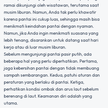
ramai dikunjungi oleh wisatawan, terutama saat
musim liburan. Namun, Anda tak perlu khawatir
karena pantai ini cukup luas, sehingga masih bisa
menikmati keindahan pantai dengan nyaman.
Namun, jika Anda ingin menikmati suasana yang
lebih tenang, disarankan untuk datang saat hari
kerja atau di luar musim liburan.
Sebelum mengunjungi pantai pasir putih, ada
beberapa hal yang perlu diperhatikan. Pertama,
jaga kebersihan pantai dengan tidak membuang
sampah sembarangan. Kedua, patuhi aturan dan
peraturan yang berlaku di pantai. Ketiga,
perhatikan kondisi ombak dan arus laut sebelum
berenang di laut. Keamanan diri adalah yang
utama.