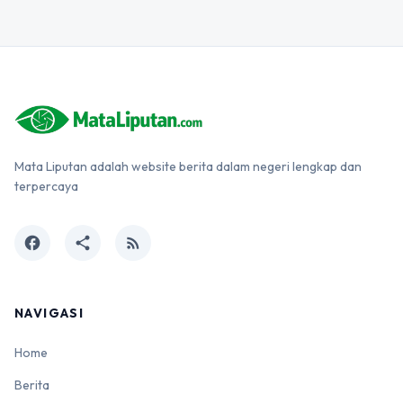
Mata Liputan adalah website berita dalam negeri lengkap dan
terpercaya
facebook
share
rss_feed
NAVIGASI
Home
Berita