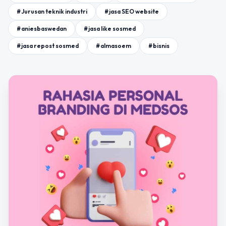
#Jurusan teknik industri
#jasa SEO website
#aniesbaswedan
#jasa like sosmed
#jasa repost sosmed
#almasoem
#bisnis