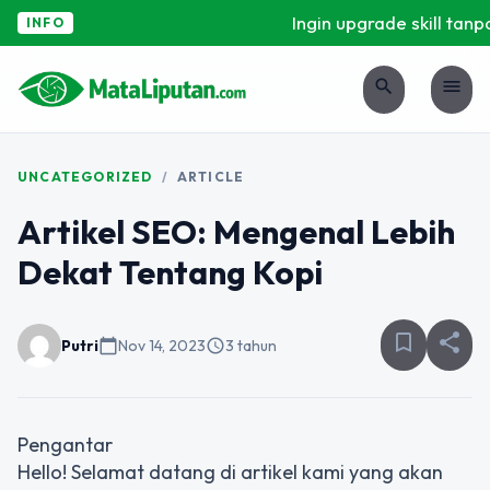
Ingin upgrade skill tanpa
INFO
search
menu
UNCATEGORIZED
/
ARTICLE
Artikel SEO: Mengenal Lebih
Dekat Tentang Kopi
bookmark_border
share
Putri
calendar_today
Nov 14, 2023
schedule
3 tahun
Pengantar
Hello! Selamat datang di artikel kami yang akan