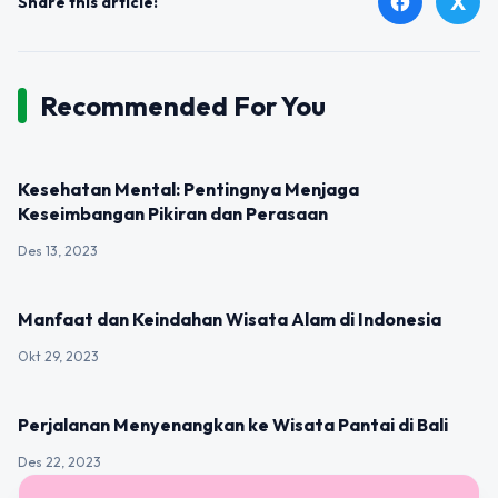
X
facebook
Share this article:
Recommended For You
UNCATEGORIZED
Kesehatan Mental: Pentingnya Menjaga
Keseimbangan Pikiran dan Perasaan
Des 13, 2023
UNCATEGORIZED
Manfaat dan Keindahan Wisata Alam di Indonesia
Okt 29, 2023
UNCATEGORIZED
Perjalanan Menyenangkan ke Wisata Pantai di Bali
Des 22, 2023