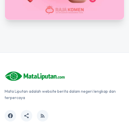
Mata Liputan adalah website berita dalam negeri lengkap dan
terpercaya
facebook
share
rss_feed