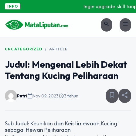
Ingin upgrade skill tanp
INFO
search
menu
UNCATEGORIZED
/
ARTICLE
Judul: Mengenal Lebih Dekat
Tentang Kucing Peliharaan
bookmark_border
share
Putri
calendar_today
Nov 09, 2023
schedule
3 tahun
Sub Judul: Keunikan dan Keistimewaan Kucing
sebagai Hewan Peliharaan