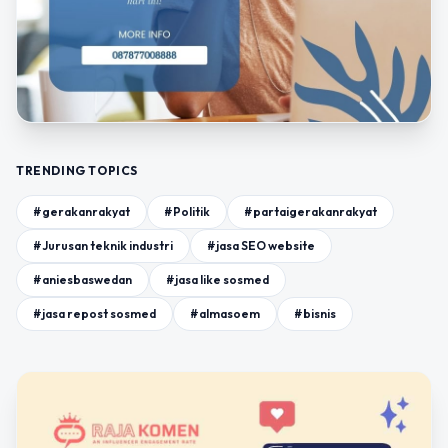
TRENDING TOPICS
#gerakanrakyat
#Politik
#partaigerakanrakyat
#Jurusan teknik industri
#jasa SEO website
#aniesbaswedan
#jasa like sosmed
#jasa repost sosmed
#almasoem
#bisnis