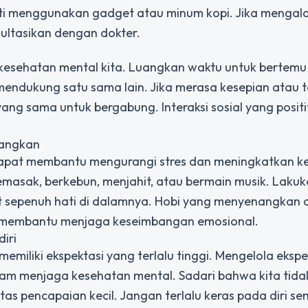
erti menggunakan gadget atau minum kopi. Jika mengal
nsultasikan dengan dokter.
kesehatan mental kita. Luangkan waktu untuk bertem
endukung satu sama lain. Jika merasa kesepian atau te
ng sama untuk bergabung. Interaksi sosial yang posit
nangkan
 dapat membantu mengurangi stres dan meningkatkan k
memasak, berkebun, menjahit, atau bermain musik. Laku
at sepenuh hati di dalamnya. Hobi yang menyenangkan 
an membantu menjaga keseimbangan emosional.
diri
n memiliki ekspektasi yang terlalu tinggi. Mengelola eksp
alam menjaga kesehatan mental. Sadari bahwa kita tida
as pencapaian kecil. Jangan terlalu keras pada diri sen