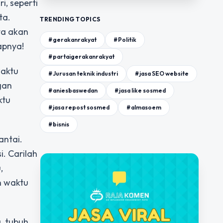
i, seperti
ta.
TRENDING TOPICS
ta akan
#gerakanrakyat
#Politik
apnya!
#partaigerakanrakyat
waktu
#Jurusan teknik industri
#jasa SEO website
gan
#aniesbaswedan
#jasa like sosmed
ktu
#jasa repost sosmed
#almasoem
#bisnis
antai.
i. Carilah
,
n waktu
, tubuh