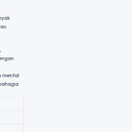
anyak
tau
,
Dengan
n
n mental
 bahagia