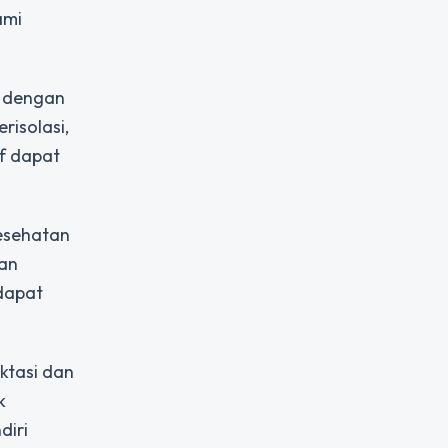
ami
u dengan
risolasi,
if dapat
esehatan
kan
dapat
ektasi dan
k
diri