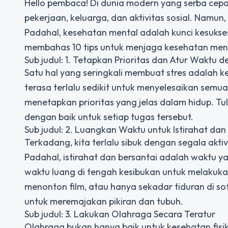
Hello pembaca! Di dunia modern yang serba cepat i
pekerjaan, keluarga, dan aktivitas sosial. Namun,
Padahal, kesehatan mental adalah kunci kesukses
membahas 10 tips untuk menjaga kesehatan menta
Sub judul: 1. Tetapkan Prioritas dan Atur Waktu 
Satu hal yang seringkali membuat stres adalah
terasa terlalu sedikit untuk menyelesaikan semua
menetapkan prioritas yang jelas dalam hidup. Tul
dengan baik untuk setiap tugas tersebut.
Sub judul: 2. Luangkan Waktu untuk Istirahat dan
Terkadang, kita terlalu sibuk dengan segala akti
Padahal, istirahat dan bersantai adalah waktu ya
waktu luang di tengah kesibukan untuk melakuk
menonton film, atau hanya sekadar tiduran di s
untuk meremajakan pikiran dan tubuh.
Sub judul: 3. Lakukan Olahraga Secara Teratur
Olahraga bukan hanya baik untuk kesehatan fisik,