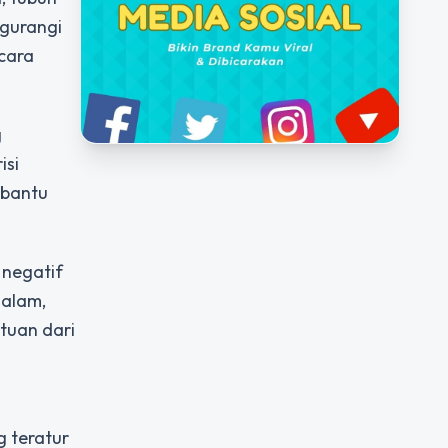
ngurangi
ecara
g
isi
mbantu
 negatif
dalam,
tuan dari
 teratur