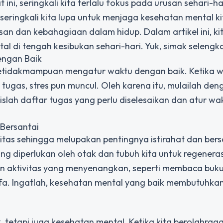
ni, seringkali kita terlalu fokus pada urusan sehari-har
 seringkali kita lupa untuk menjaga kesehatan mental ki
an dan kebahagiaan dalam hidup. Dalam artikel ini, ki
l di tengah kesibukan sehari-hari. Yuk, simak selengk
dengan Baik
 ketidakmampuan mengatur waktu dengan baik. Ketika 
 tugas, stres pun muncul. Oleh karena itu, mulailah den
islah daftar tugas yang perlu diselesaikan dan atur wa
 Bersantai
vitas sehingga melupakan pentingnya istirahat dan bers
ng diperlukan oleh otak dan tubuh kita untuk regeneras
an aktivitas yang menyenangkan, seperti membaca buku
ofa. Ingatlah, kesehatan mental yang baik membutuhka
 tetapi juga kesehatan mental. Ketika kita berolahraga