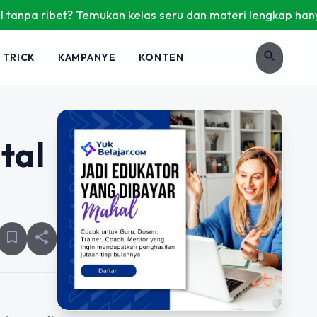
ibet? Temukan kelas seru dan materi lengkap hanya di YukBel
search
 TRICK
KAMPANYE
KONTEN
tal
bookmark_border
share