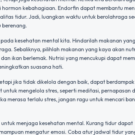
gai hormon kebahagiaan. Endorfin dapat membantu me
itas tidur. Jadi, luangkan waktu untuk berolahraga s
au berenang.
 pada kesehatan mental kita. Hindarilah makanan yan
ga. Sebaliknya, pilihlah makanan yang kaya akan nutr
an, dan ikan berlemak. Nutrisi yang mencukupi dapat me
ningkatkan suasana hati.
tetapi jika tidak dikelola dengan baik, dapat berdampak
t untuk mengelola stres, seperti meditasi, pernapasan 
a merasa terlalu stres, jangan ragu untuk mencari ban
g untuk menjaga kesehatan mental. Kurang tidur dapat
emampuan mengatur emosi. Coba atur jadwal tidur yang