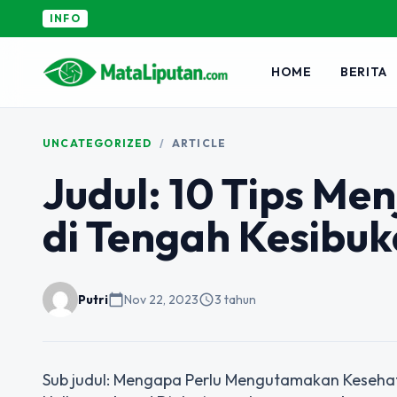
INFO
HOME
BERITA
UNCATEGORIZED
/
ARTICLE
Judul: 10 Tips Me
di Tengah Kesibuk
Putri
calendar_today
Nov 22, 2023
schedule
3 tahun
Sub judul: Mengapa Perlu Mengutamakan Keseha