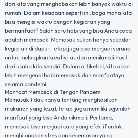
dari kita yang menghabiskan lebih banyak waktu di
rumah. Dalam keadaan seperti ini, bagaimana kita
bisa mengisi waktu dengan kegiatan yang
bermanfaat? Salah satu hobi yang bisa Anda coba
adalah memasak. Memasak bukan hanya sekadar
kegiatan di dapur, tetapi juga bisa menjadi sarana
untuk meluapkan kreativitas dan menikmati hasil
dari usaha kita sendiri. Dalam artikel ini, kita akan
lebih mengenal hobi memasak dan manfaatnya
selama pandemi.
Manfaat Memasak di Tengah Pandemi
Memasak tidak hanya tentang menghasilkan
makanan yang lezat, tetapi juga memiliki sejumlah
manfaat yang bisa Anda nikmati. Pertama,
memasak bisa menjadi cara yang efektif untuk
menghilangkan stres dan kecemasan yang