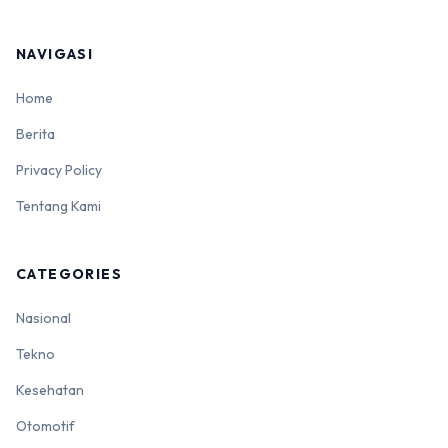
NAVIGASI
Home
Berita
Privacy Policy
Tentang Kami
CATEGORIES
Nasional
Tekno
Kesehatan
Otomotif