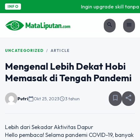
Ingin upgrade skill tanpa 
INFO
search
menu
UNCATEGORIZED
/
ARTICLE
Mengenal Lebih Dekat Hobi
Memasak di Tengah Pandemi
bookmark_border
share
Putri
calendar_today
Okt 25, 2023
schedule
3 tahun
Lebih dari Sekadar Aktivitas Dapur
Hello pembaca! Selama pandemi COVID-19, banyak