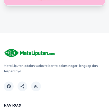
Mata Liputan adalah website berita dalam negeri lengkap dan
terpercaya
facebook
share
rss_feed
NAVIGASI