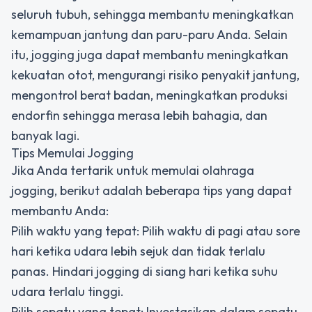
seluruh tubuh, sehingga membantu meningkatkan
kemampuan jantung dan paru-paru Anda. Selain
itu, jogging juga dapat membantu meningkatkan
kekuatan otot, mengurangi risiko penyakit jantung,
mengontrol berat badan, meningkatkan produksi
endorfin sehingga merasa lebih bahagia, dan
banyak lagi.
Tips Memulai Jogging
Jika Anda tertarik untuk memulai olahraga
jogging, berikut adalah beberapa tips yang dapat
membantu Anda:
Pilih waktu yang tepat: Pilih waktu di pagi atau sore
hari ketika udara lebih sejuk dan tidak terlalu
panas. Hindari jogging di siang hari ketika suhu
udara terlalu tinggi.
Pilih sepatu yang tepat: Investasikan dalam sepatu