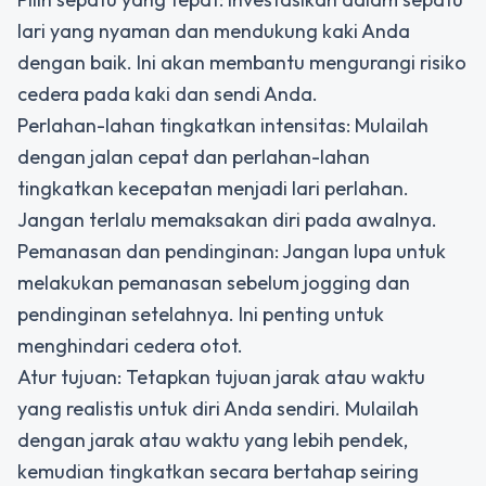
lari yang nyaman dan mendukung kaki Anda
dengan baik. Ini akan membantu mengurangi risiko
cedera pada kaki dan sendi Anda.
Perlahan-lahan tingkatkan intensitas: Mulailah
dengan jalan cepat dan perlahan-lahan
tingkatkan kecepatan menjadi lari perlahan.
Jangan terlalu memaksakan diri pada awalnya.
Pemanasan dan pendinginan: Jangan lupa untuk
melakukan pemanasan sebelum jogging dan
pendinginan setelahnya. Ini penting untuk
menghindari cedera otot.
Atur tujuan: Tetapkan tujuan jarak atau waktu
yang realistis untuk diri Anda sendiri. Mulailah
dengan jarak atau waktu yang lebih pendek,
kemudian tingkatkan secara bertahap seiring