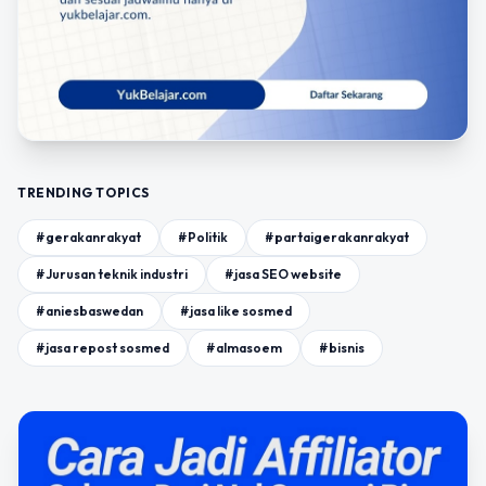
TRENDING TOPICS
#gerakanrakyat
#Politik
#partaigerakanrakyat
#Jurusan teknik industri
#jasa SEO website
#aniesbaswedan
#jasa like sosmed
#jasa repost sosmed
#almasoem
#bisnis