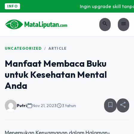
Ingin upgrade skill tanpa
INFO
search
menu
UNCATEGORIZED
/
ARTICLE
Manfaat Membaca Buku
untuk Kesehatan Mental
Anda
bookmark_border
share
Putri
calendar_today
Nov 21, 2023
schedule
3 tahun
Menemukan Kenyamanan dalam Halaman-