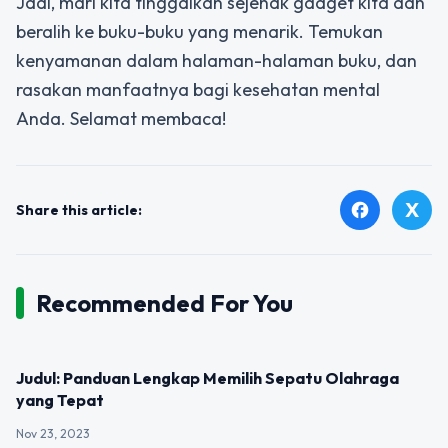
Jadi, mari kita tinggalkan sejenak gadget kita dan
beralih ke buku-buku yang menarik. Temukan
kenyamanan dalam halaman-halaman buku, dan
rasakan manfaatnya bagi kesehatan mental
Anda. Selamat membaca!
X
facebook
Share this article:
Recommended For You
UNCATEGORIZED
Judul: Panduan Lengkap Memilih Sepatu Olahraga
yang Tepat
Nov 23, 2023