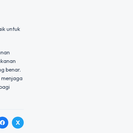
ik untuk
anan
makanan
ng benar.
h menjaga
bagi
X
facebook