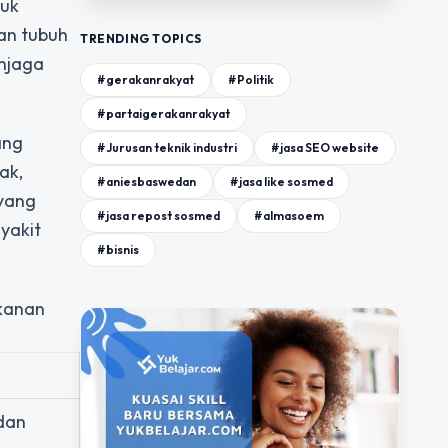
tuk
an tubuh
TRENDING TOPICS
njaga
#gerakanrakyat
#Politik
#partaigerakanrakyat
ang
#Jurusan teknik industri
#jasa SEO website
ak,
#aniesbaswedan
#jasa like sosmed
 yang
#jasa repost sosmed
#almasoem
yakit
#bisnis
akanan
 dan