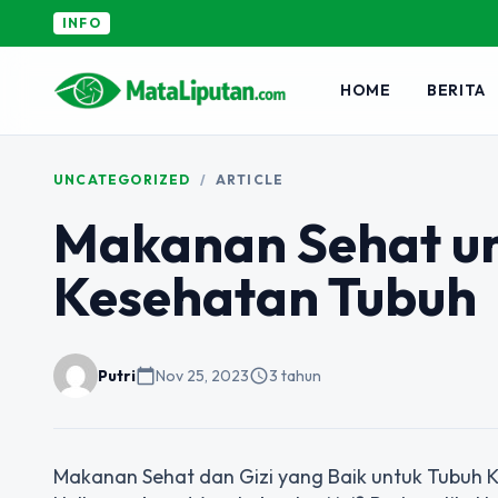
INFO
HOME
BERITA
UNCATEGORIZED
/
ARTICLE
Makanan Sehat u
Kesehatan Tubuh
Putri
calendar_today
Nov 25, 2023
schedule
3 tahun
Makanan Sehat dan Gizi yang Baik untuk Tubuh K