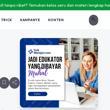
pa ribet? Temukan kelas seru dan materi lengkap hanya di Yu
search
 TRICK
KAMPANYE
KONTEN
bookmark_border
share