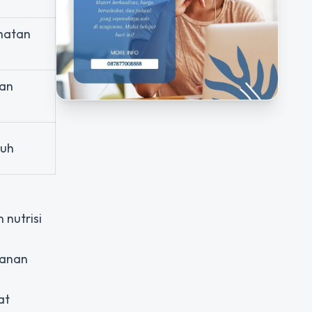
hatan
dan
buh
nutrisi
kanan
at