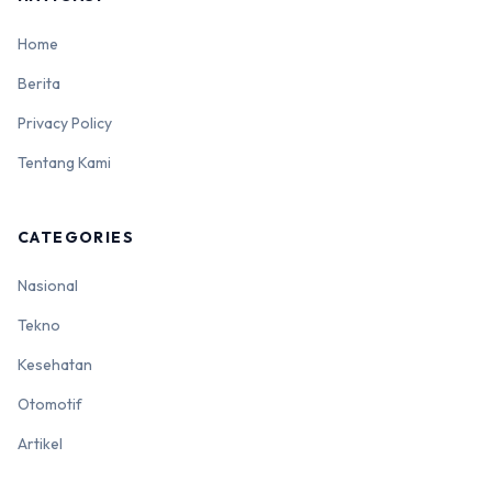
Home
Berita
Privacy Policy
Tentang Kami
CATEGORIES
Nasional
Tekno
Kesehatan
Otomotif
Artikel