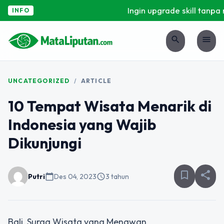
Ingin upgrade skill tanpa r
INFO
search
menu
UNCATEGORIZED
/
ARTICLE
10 Tempat Wisata Menarik di
Indonesia yang Wajib
Dikunjungi
bookmark_border
share
Putri
calendar_today
Des 04, 2023
schedule
3 tahun
Bali, Surga Wisata yang Menawan