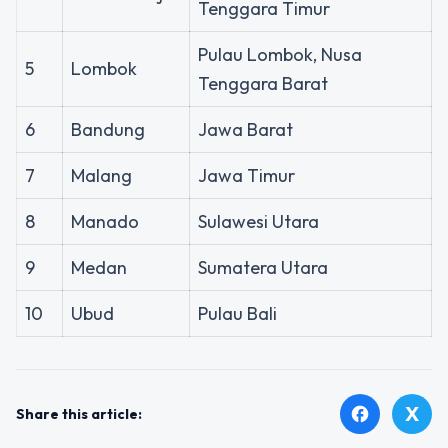
Tenggara Timur
Pulau Lombok, Nusa
5
Lombok
Tenggara Barat
6
Bandung
Jawa Barat
7
Malang
Jawa Timur
8
Manado
Sulawesi Utara
9
Medan
Sumatera Utara
10
Ubud
Pulau Bali
X
facebook
Share this article: