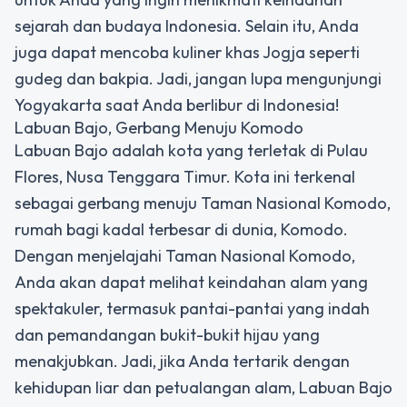
sejarah dan budaya Indonesia. Selain itu, Anda
juga dapat mencoba kuliner khas Jogja seperti
gudeg dan bakpia. Jadi, jangan lupa mengunjungi
Yogyakarta saat Anda berlibur di Indonesia!
Labuan Bajo, Gerbang Menuju Komodo
Labuan Bajo adalah kota yang terletak di Pulau
Flores, Nusa Tenggara Timur. Kota ini terkenal
sebagai gerbang menuju Taman Nasional Komodo,
rumah bagi kadal terbesar di dunia, Komodo.
Dengan menjelajahi Taman Nasional Komodo,
Anda akan dapat melihat keindahan alam yang
spektakuler, termasuk pantai-pantai yang indah
dan pemandangan bukit-bukit hijau yang
menakjubkan. Jadi, jika Anda tertarik dengan
kehidupan liar dan petualangan alam, Labuan Bajo