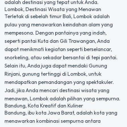
adalah destinasi yang tepat untuk Anda.
Lombok, Destinasi Wisata yang Menawan
Terletak di sebelah timur Bali, Lombok adalah
pulau yang menawarkan keindahan alam yang
mempesona. Dengan pantainya yang indah,
seperti pantai Kuta dan Gili Trawangan, Anda
dapat menikmati kegiatan seperti berselancar,
snorkeling, atau sekadar bersantai di tepi pantai.
Selain itu, Anda juga dapat mendaki Gunung
Rinjani, gunung tertinggi di Lombok, untuk
mendapatkan pemandangan yang spektakuler.
Jadi, jika Anda mencari destinasi wisata yang
menawan, Lombok adalah pilihan yang sempurna.
Bandung, Kota Kreatif dan Kuliner
Bandung, ibu kota Jawa Barat, adalah kota yang
menawarkan kombinasi sempurna antara