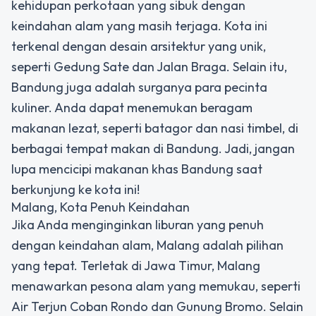
kehidupan perkotaan yang sibuk dengan
keindahan alam yang masih terjaga. Kota ini
terkenal dengan desain arsitektur yang unik,
seperti Gedung Sate dan Jalan Braga. Selain itu,
Bandung juga adalah surganya para pecinta
kuliner. Anda dapat menemukan beragam
makanan lezat, seperti batagor dan nasi timbel, di
berbagai tempat makan di Bandung. Jadi, jangan
lupa mencicipi makanan khas Bandung saat
berkunjung ke kota ini!
Malang, Kota Penuh Keindahan
Jika Anda menginginkan liburan yang penuh
dengan keindahan alam, Malang adalah pilihan
yang tepat. Terletak di Jawa Timur, Malang
menawarkan pesona alam yang memukau, seperti
Air Terjun Coban Rondo dan Gunung Bromo. Selain