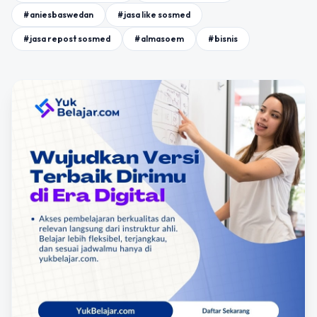
#aniesbaswedan
#jasa like sosmed
#jasa repost sosmed
#almasoem
#bisnis