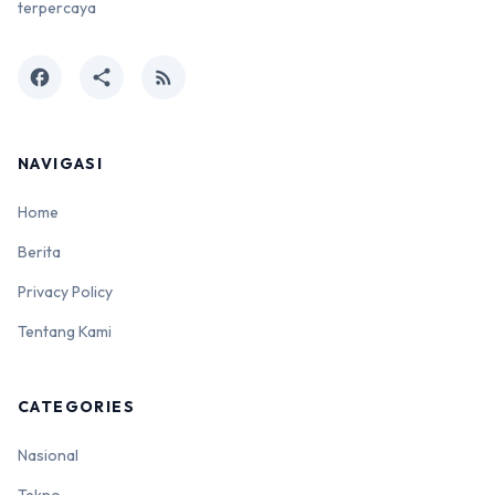
terpercaya
facebook
share
rss_feed
NAVIGASI
Home
Berita
Privacy Policy
Tentang Kami
CATEGORIES
Nasional
Tekno