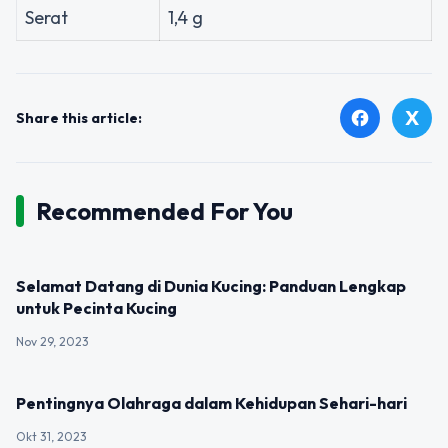
Serat
1,4 g
X
facebook
Share this article:
Recommended For You
UNCATEGORIZED
Selamat Datang di Dunia Kucing: Panduan Lengkap
untuk Pecinta Kucing
Nov 29, 2023
UNCATEGORIZED
Pentingnya Olahraga dalam Kehidupan Sehari-hari
Okt 31, 2023