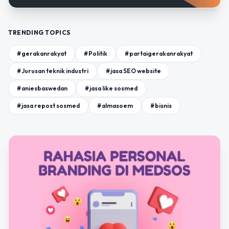
TRENDING TOPICS
#gerakanrakyat
#Politik
#partaigerakanrakyat
#Jurusan teknik industri
#jasa SEO website
#aniesbaswedan
#jasa like sosmed
#jasa repost sosmed
#almasoem
#bisnis