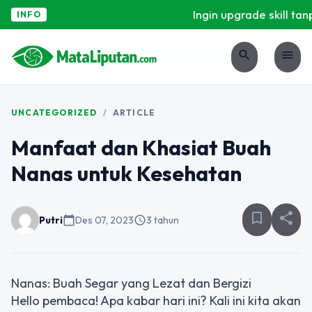
Ingin upgrade skill tanp
INFO
search
menu
UNCATEGORIZED
/
ARTICLE
Manfaat dan Khasiat Buah
Nanas untuk Kesehatan
bookmark_border
share
Putri
calendar_today
Des 07, 2023
schedule
3 tahun
Nanas: Buah Segar yang Lezat dan Bergizi
Hello pembaca! Apa kabar hari ini? Kali ini kita akan