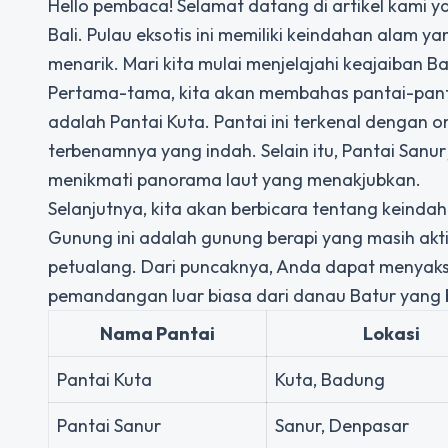
Hello pembaca! Selamat datang di artikel kami 
Bali. Pulau eksotis ini memiliki keindahan alam 
menarik. Mari kita mulai menjelajahi keajaiban Bal
Pertama-tama, kita akan membahas pantai-pantai
adalah Pantai Kuta. Pantai ini terkenal dengan
terbenamnya yang indah. Selain itu, Pantai San
menikmati panorama laut yang menakjubkan.
Selanjutnya, kita akan berbicara tentang keindah
Gunung ini adalah gunung berapi yang masih akt
petualang. Dari puncaknya, Anda dapat menyaks
pemandangan luar biasa dari danau Batur yang 
Nama Pantai
Lokasi
Pantai Kuta
Kuta, Badung
Pantai Sanur
Sanur, Denpasar