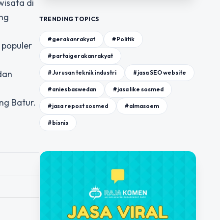
isata di
ang
TRENDING TOPICS
#gerakanrakyat
#Politik
 populer
#partaigerakanrakyat
dan
#Jurusan teknik industri
#jasa SEO website
#aniesbaswedan
#jasa like sosmed
ng Batur.
#jasa repost sosmed
#almasoem
#bisnis