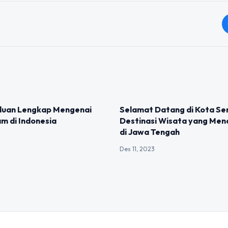
IZED
UNCATEGORIZED
nduan Lengkap Mengenai
Selamat Datang di Kota Se
m di Indonesia
Destinasi Wisata yang Men
di Jawa Tengah
Des 11, 2023