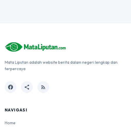
Mata Liputan adalah website berita dalam negeri lengkap dan
terpercaya
facebook
share
rss_feed
NAVIGASI
Home