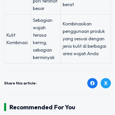
pori terlihat
berat
besar
Sebagian
Kombinasikan
wajah
penggunaan produk
Kulit
terasa
yang sesuai dengan
Kombinasi
kering,
jenis kulit di berbagai
sebagian
area wajah Anda
berminyak
X
facebook
Share this article:
Recommended For You