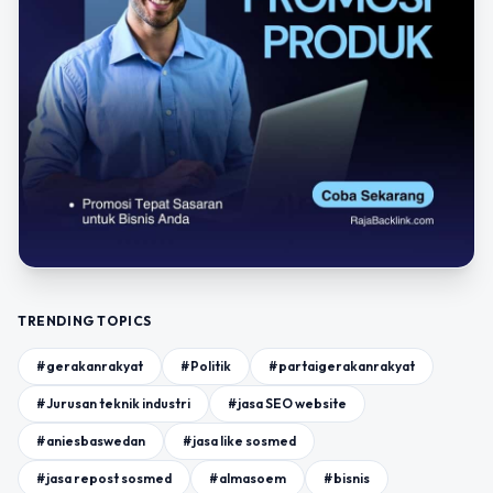
TRENDING TOPICS
#gerakanrakyat
#Politik
#partaigerakanrakyat
#Jurusan teknik industri
#jasa SEO website
#aniesbaswedan
#jasa like sosmed
#jasa repost sosmed
#almasoem
#bisnis