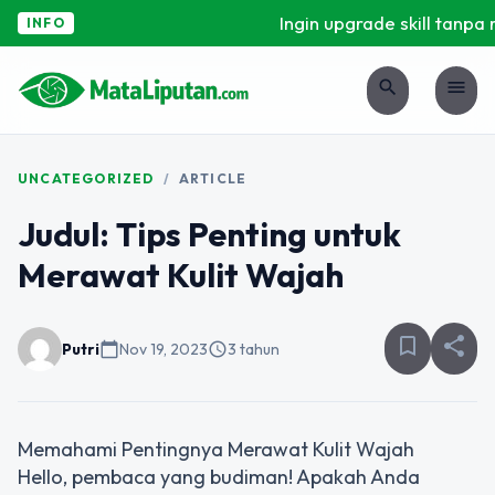
Ingin upgrade skill tanpa r
INFO
search
menu
UNCATEGORIZED
/
ARTICLE
Judul: Tips Penting untuk
Merawat Kulit Wajah
bookmark_border
share
Putri
calendar_today
Nov 19, 2023
schedule
3 tahun
Memahami Pentingnya Merawat Kulit Wajah
Hello, pembaca yang budiman! Apakah Anda