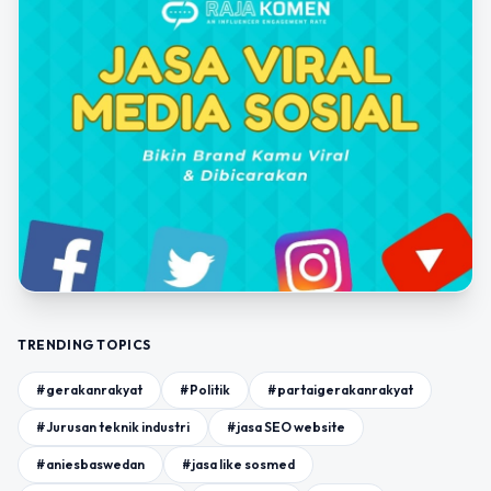
TRENDING TOPICS
#gerakanrakyat
#Politik
#partaigerakanrakyat
#Jurusan teknik industri
#jasa SEO website
#aniesbaswedan
#jasa like sosmed