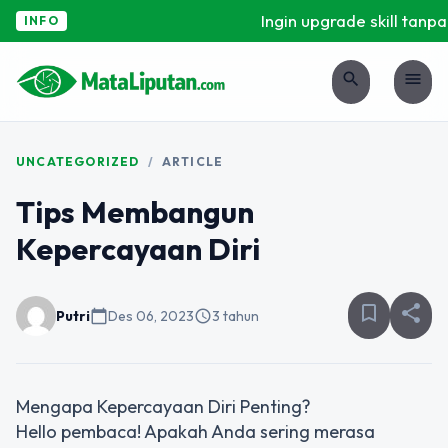
Ingin upgrade skill tanpa 
INFO
search
menu
UNCATEGORIZED
/
ARTICLE
Tips Membangun
Kepercayaan Diri
bookmark_border
share
Putri
calendar_today
Des 06, 2023
schedule
3 tahun
Mengapa Kepercayaan Diri Penting?
Hello pembaca! Apakah Anda sering merasa