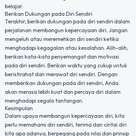
belajar.
Berikan Dukungan pada Diri Sendiri
Terakhir, berikan dukungan pada diri sendiri dalam
perjalanan membangun kepercayaan diri. Jangan
mengeluh atau meremehkan diri sendiri ketika
menghadapi kegagalan atau kesalahan. Alih-alih,
berikan kata-kata penyemangat dan motivasi
pada diri sendiri. Berikan waktu yang cukup untuk
beristirahat dan merawat diri sendiri. Dengan
memberikan dukungan pada diri sendiri, Anda
akan merasa lebih kuat dan percaya diri dalam
menghadapi segala tantangan.
Kesimpulan
Dalam upaya membangun kepercayaan diri, kita
perlu memahami diri sendiri, terima dan cintai diri
kita apa adanya, berpegang pada nilai dan prinsip