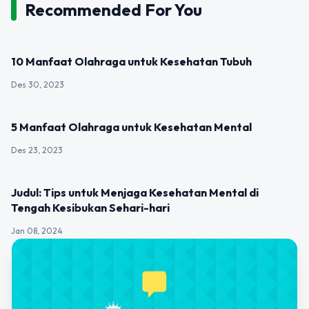
Recommended For You
UNCATEGORIZED
10 Manfaat Olahraga untuk Kesehatan Tubuh
Des 30, 2023
UNCATEGORIZED
5 Manfaat Olahraga untuk Kesehatan Mental
Des 23, 2023
UNCATEGORIZED
Judul: Tips untuk Menjaga Kesehatan Mental di
Tengah Kesibukan Sehari-hari
Jan 08, 2024