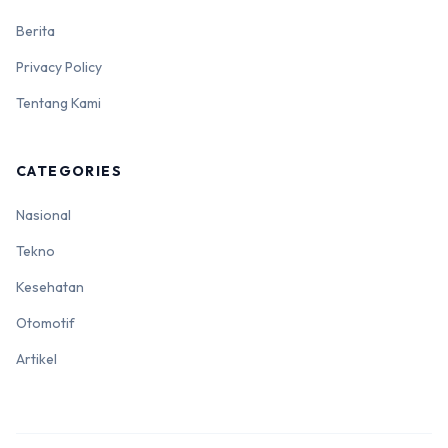
Berita
Privacy Policy
Tentang Kami
CATEGORIES
Nasional
Tekno
Kesehatan
Otomotif
Artikel