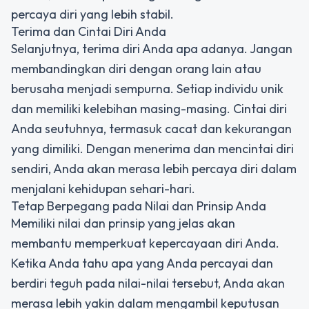
percaya diri yang lebih stabil.
Terima dan Cintai Diri Anda
Selanjutnya, terima diri Anda apa adanya. Jangan
membandingkan diri dengan orang lain atau
berusaha menjadi sempurna. Setiap individu unik
dan memiliki kelebihan masing-masing. Cintai diri
Anda seutuhnya, termasuk cacat dan kekurangan
yang dimiliki. Dengan menerima dan mencintai diri
sendiri, Anda akan merasa lebih percaya diri dalam
menjalani kehidupan sehari-hari.
Tetap Berpegang pada Nilai dan Prinsip Anda
Memiliki nilai dan prinsip yang jelas akan
membantu memperkuat kepercayaan diri Anda.
Ketika Anda tahu apa yang Anda percayai dan
berdiri teguh pada nilai-nilai tersebut, Anda akan
merasa lebih yakin dalam mengambil keputusan