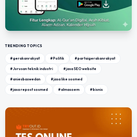
TRENDING TOPICS
#gerakanrakyat
#Politik
#partaigerakanrakyat
#Jurusan teknik industri
#jasa SEO website
#aniesbaswedan
#jasa like sosmed
#jasa repost sosmed
#almasoem
#bisnis