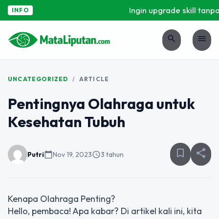
Ingin upgrade skill tanpa 
INFO
search
menu
UNCATEGORIZED
/
ARTICLE
Pentingnya Olahraga untuk
Kesehatan Tubuh
bookmark_border
share
Putri
calendar_today
Nov 19, 2023
schedule
3 tahun
Kenapa Olahraga Penting?
Hello, pembaca! Apa kabar? Di artikel kali ini, kita