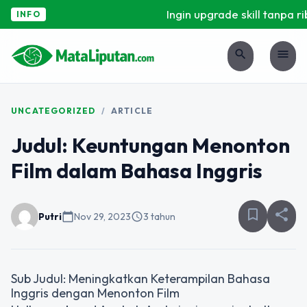
Ingin upgrade skill tanpa rib
INFO
search
menu
UNCATEGORIZED
/
ARTICLE
Judul: Keuntungan Menonton
Film dalam Bahasa Inggris
bookmark_border
share
Putri
calendar_today
Nov 29, 2023
schedule
3 tahun
Sub Judul: Meningkatkan Keterampilan Bahasa
Inggris dengan Menonton Film