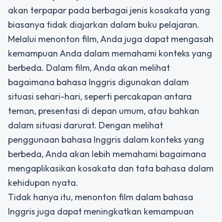
akan terpapar pada berbagai jenis kosakata yang
biasanya tidak diajarkan dalam buku pelajaran.
Melalui menonton film, Anda juga dapat mengasah
kemampuan Anda dalam memahami konteks yang
berbeda. Dalam film, Anda akan melihat
bagaimana bahasa Inggris digunakan dalam
situasi sehari-hari, seperti percakapan antara
teman, presentasi di depan umum, atau bahkan
dalam situasi darurat. Dengan melihat
penggunaan bahasa Inggris dalam konteks yang
berbeda, Anda akan lebih memahami bagaimana
mengaplikasikan kosakata dan tata bahasa dalam
kehidupan nyata.
Tidak hanya itu, menonton film dalam bahasa
Inggris juga dapat meningkatkan kemampuan