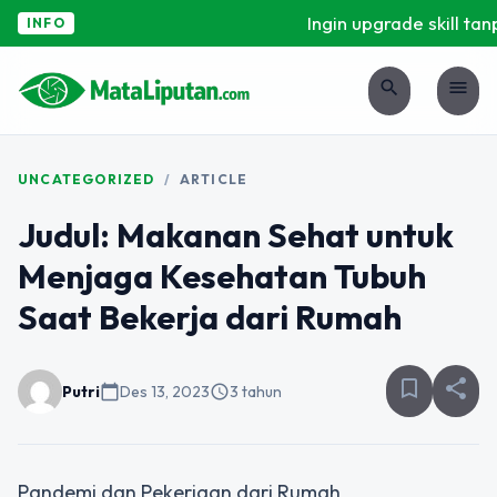
Ingin upgrade skill tanp
INFO
search
menu
UNCATEGORIZED
/
ARTICLE
Judul: Makanan Sehat untuk
Menjaga Kesehatan Tubuh
Saat Bekerja dari Rumah
bookmark_border
share
Putri
calendar_today
Des 13, 2023
schedule
3 tahun
Pandemi dan Pekerjaan dari Rumah