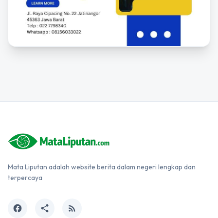
Mata Liputan adalah website berita dalam negeri lengkap dan
terpercaya
facebook
share
rss_feed