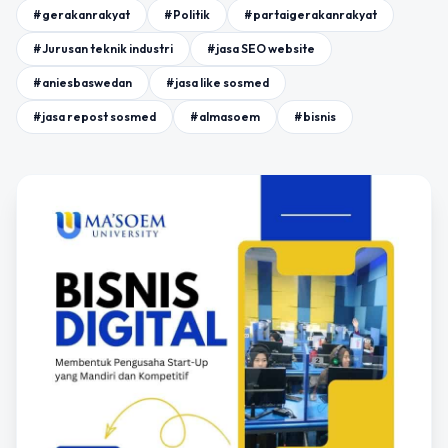
#gerakanrakyat
#Politik
#partaigerakanrakyat
#Jurusan teknik industri
#jasa SEO website
#aniesbaswedan
#jasa like sosmed
#jasa repost sosmed
#almasoem
#bisnis