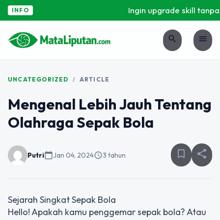
Ingin upgrade skill tanpa 
INFO
search
menu
UNCATEGORIZED
/
ARTICLE
Mengenal Lebih Jauh Tentang
Olahraga Sepak Bola
bookmark_border
share
Putri
calendar_today
Jan 04, 2024
schedule
3 tahun
Sejarah Singkat Sepak Bola
Hello! Apakah kamu penggemar sepak bola? Atau