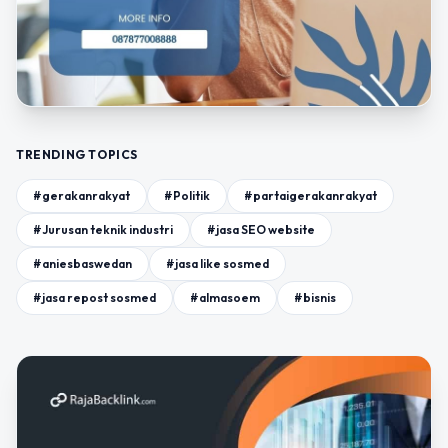
TRENDING TOPICS
#gerakanrakyat
#Politik
#partaigerakanrakyat
#Jurusan teknik industri
#jasa SEO website
#aniesbaswedan
#jasa like sosmed
#jasa repost sosmed
#almasoem
#bisnis