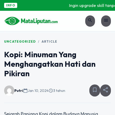
Ingin upgrade skill tanpa
INFO
search
menu
UNCATEGORIZED
/
ARTICLE
Kopi: Minuman Yang
Menghangatkan Hati dan
Pikiran
bookmark_border
share
Putri
calendar_today
Jan 10, 2024
schedule
3 tahun
Sejarah Panjang Kopi dalam Budaya Manusia