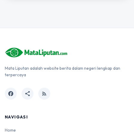
Mata Liputan adalah website berita dalam negeri lengkap dan
terpercaya
facebook
share
rss_feed
NAVIGASI
Home