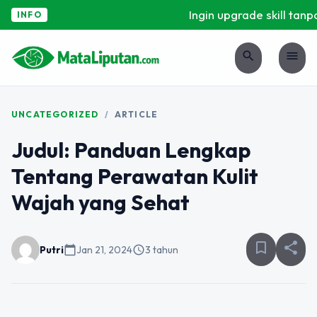
Ingin upgrade skill tanpa
INFO
search
menu
UNCATEGORIZED
/
ARTICLE
Judul: Panduan Lengkap
Tentang Perawatan Kulit
Wajah yang Sehat
bookmark_border
share
Putri
calendar_today
Jan 21, 2024
schedule
3 tahun