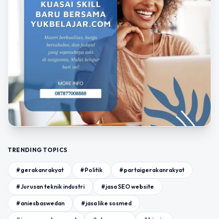
TRENDING TOPICS
#gerakanrakyat
#Politik
#partaigerakanrakyat
#Jurusan teknik industri
#jasa SEO website
#aniesbaswedan
#jasa like sosmed