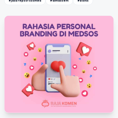
#jasa repost sosmed
#almasoem
#bisnis