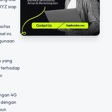
XYZ siap
sitas
l ini.
ggunaan
n yang
l terhadap
u
ingan 4G
i dengan
pun