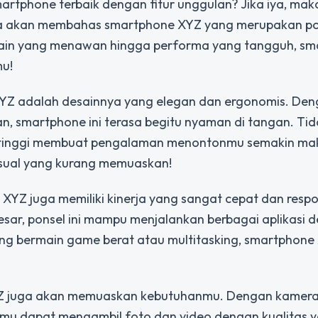
rtphone terbaik dengan fitur unggulan? Jika iya, ma
 kita akan membahas smartphone XYZ yang merupakan p
sain yang menawan hingga performa yang tangguh, s
u!
XYZ adalah desainnya yang elegan dan ergonomis. Den
, smartphone ini terasa begitu nyaman di tangan. Ti
usi tinggi membuat pengalaman menontonmu semakin mak
 visual yang kurang memuaskan!
YZ juga memiliki kinerja yang sangat cepat dan respo
esar, ponsel ini mampu menjalankan berbagai aplikasi 
ang bermain game berat atau multitasking, smartphone
YZ juga akan memuaskan kebutuhanmu. Dengan kamer
 kamu dapat mengambil foto dan video dengan kualitas y