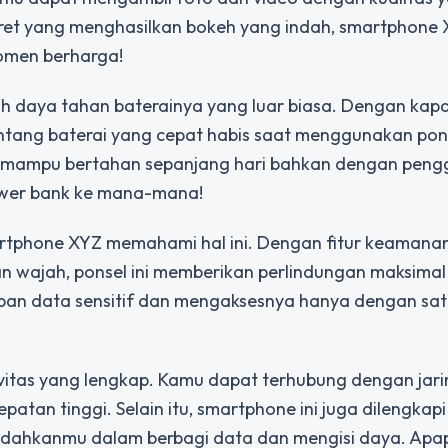
ret yang menghasilkan bokeh yang indah, smartphone 
omen berharga!
h daya tahan baterainya yang luar biasa. Dengan kapa
entang baterai yang cepat habis saat menggunakan ponse
Z mampu bertahan sepanjang hari bahkan dengan pen
power bank ke mana-mana!
rtphone XYZ memahami hal ini. Dengan fitur keamana
lan wajah, ponsel ini memberikan perlindungan maksima
an data sensitif dan mengaksesnya hanya dengan sat
vitas yang lengkap. Kamu dapat terhubung dengan jar
patan tinggi. Selain itu, smartphone ini juga dilengkap
mudahkanmu dalam berbagi data dan mengisi daya. Apa