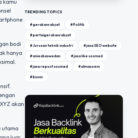
ka kamu
onsel
TRENDING TOPICS
martphone
#gerakanrakyat
#Politik
#partaigerakanrakyat
gan bodi
#Jurusan teknik industri
#jasa SEO website
dak hanya
#aniesbaswedan
#jasa like sosmed
simal.
#jasa repost sosmed
#almasoem
#bisnis
nsif.
dengan
 XYZ akan
a utama
ang luar