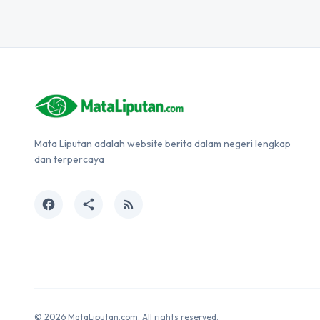
Mata Liputan adalah website berita dalam negeri lengkap
dan terpercaya
facebook
share
rss_feed
© 2026 MataLiputan.com. All rights reserved.