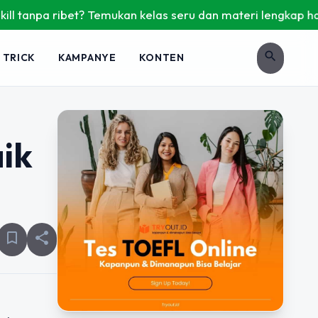
npa ribet? Temukan kelas seru dan materi lengkap hanya di Y
search
 TRICK
KAMPANYE
KONTEN
ik
bookmark_border
share