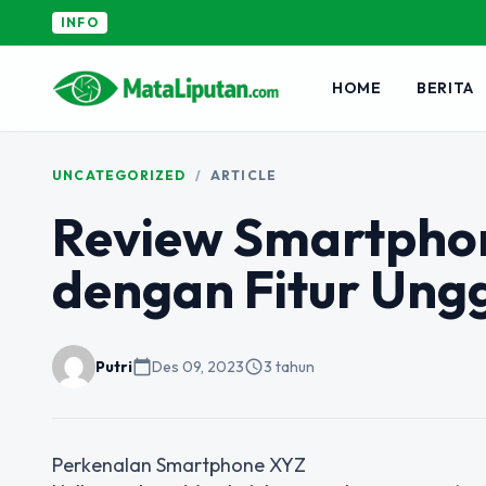
INFO
HOME
BERITA
UNCATEGORIZED
/
ARTICLE
Review Smartphon
dengan Fitur Ung
Putri
calendar_today
Des 09, 2023
schedule
3 tahun
Perkenalan Smartphone XYZ