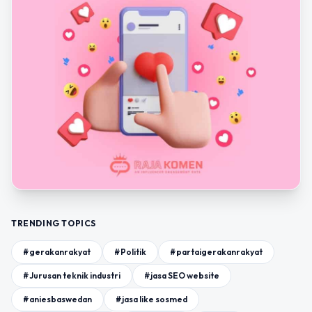
TRENDING TOPICS
#gerakanrakyat
#Politik
#partaigerakanrakyat
#Jurusan teknik industri
#jasa SEO website
#aniesbaswedan
#jasa like sosmed