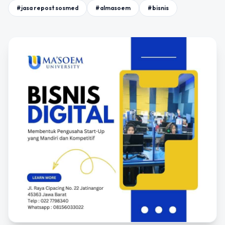
#jasa repost sosmed
#almasoem
#bisnis