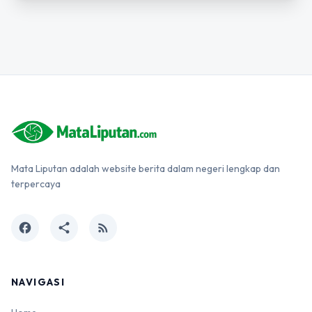
Mata Liputan adalah website berita dalam negeri lengkap dan
terpercaya
facebook
share
rss_feed
NAVIGASI