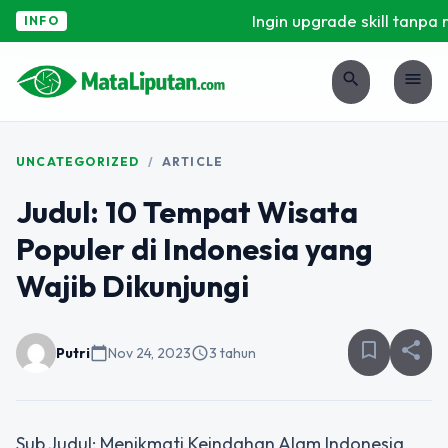
Ingin upgrade skill tanpa r
INFO
search
menu
UNCATEGORIZED
/
ARTICLE
Judul: 10 Tempat Wisata
Populer di Indonesia yang
Wajib Dikunjungi
bookmark_border
share
Putri
calendar_today
Nov 24, 2023
schedule
3 tahun
Sub Judul: Menikmati Keindahan Alam Indonesia