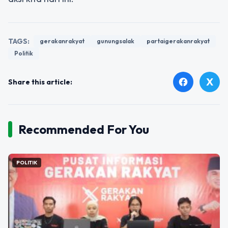
TAGS:
gerakanrakyat
gunungsalak
partaigerakanrakyat
Politik
X
facebook
Share this article:
Recommended For You
POLITIK