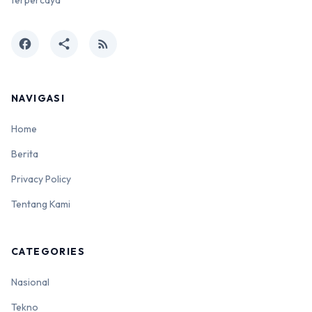
terpercaya
facebook
share
rss_feed
NAVIGASI
Home
Berita
Privacy Policy
Tentang Kami
CATEGORIES
Nasional
Tekno