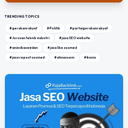
TRENDING TOPICS
#gerakanrakyat
#Politik
#partaigerakanrakyat
#Jurusan teknik industri
#jasa SEO website
#aniesbaswedan
#jasa like sosmed
#jasa repost sosmed
#almasoem
#bisnis