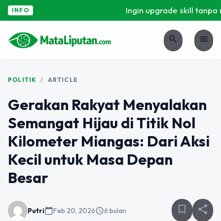
Ingin upgrade skill tanpa ri
INFO
search
menu
POLITIK
/
ARTICLE
Gerakan Rakyat Menyalakan
Semangat Hijau di Titik Nol
Kilometer Miangas: Dari Aksi
Kecil untuk Masa Depan
Besar
bookmark_border
share
Putri
calendar_today
Feb 20, 2026
schedule
6 bulan