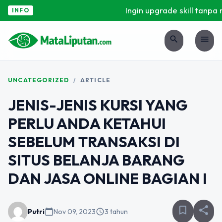
Ingin upgrade skill tanpa r
INFO
search
menu
UNCATEGORIZED
/
ARTICLE
JENIS-JENIS KURSI YANG
PERLU ANDA KETAHUI
SEBELUM TRANSAKSI DI
SITUS BELANJA BARANG
DAN JASA ONLINE BAGIAN I
bookmark_border
share
Putri
calendar_today
Nov 09, 2023
schedule
3 tahun