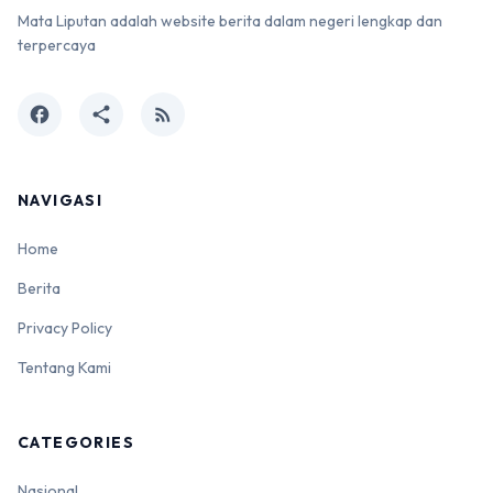
Mata Liputan adalah website berita dalam negeri lengkap dan
terpercaya
facebook
share
rss_feed
NAVIGASI
Home
Berita
Privacy Policy
Tentang Kami
CATEGORIES
Nasional