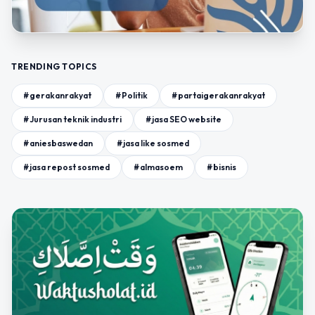
TRENDING TOPICS
#gerakanrakyat
#Politik
#partaigerakanrakyat
#Jurusan teknik industri
#jasa SEO website
#aniesbaswedan
#jasa like sosmed
#jasa repost sosmed
#almasoem
#bisnis