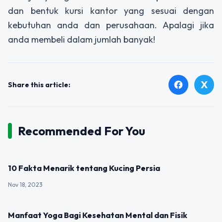
dan bentuk kursi kantor yang sesuai dengan
kebutuhan anda dan perusahaan. Apalagi jika
anda membeli dalam jumlah banyak!
X
facebook
Share this article:
Recommended For You
UNCATEGORIZED
10 Fakta Menarik tentang Kucing Persia
Nov 18, 2023
UNCATEGORIZED
Manfaat Yoga Bagi Kesehatan Mental dan Fisik