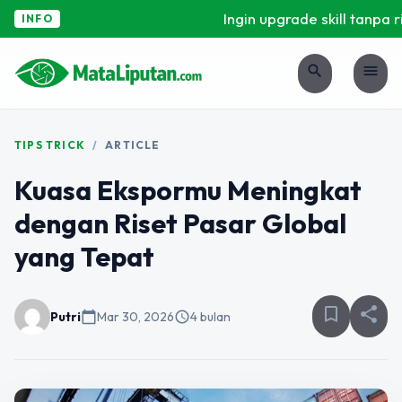
Ingin upgrade skill tanpa rib
INFO
search
menu
TIPS TRICK
/
ARTICLE
Kuasa Ekspormu Meningkat
dengan Riset Pasar Global
yang Tepat
bookmark_border
share
Putri
calendar_today
Mar 30, 2026
schedule
4 bulan