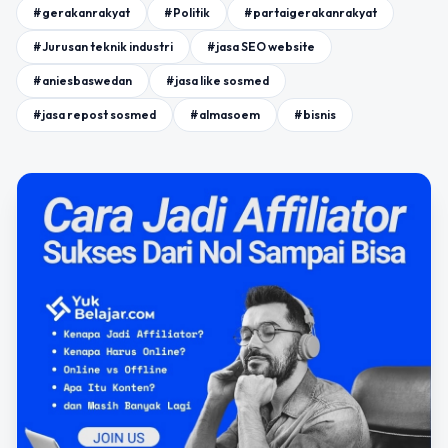
#gerakanrakyat
#Politik
#partaigerakanrakyat
#Jurusan teknik industri
#jasa SEO website
#aniesbaswedan
#jasa like sosmed
#jasa repost sosmed
#almasoem
#bisnis