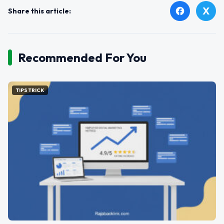
X
facebook
Share this article:
Recommended For You
TIPS TRICK