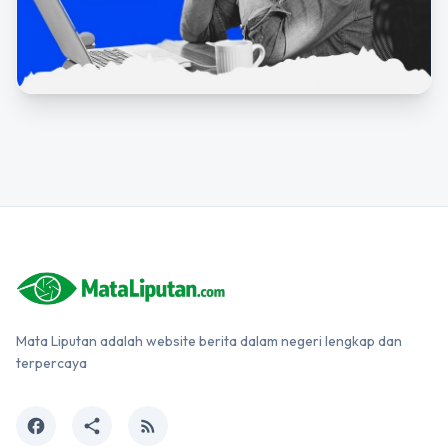
Mata Liputan adalah website berita dalam negeri lengkap dan
terpercaya
facebook
share
rss_feed