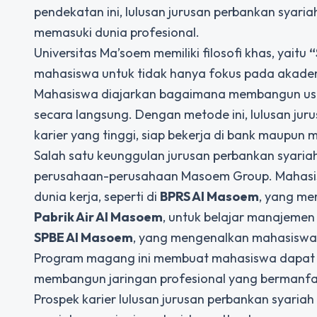
pendekatan ini, lulusan jurusan perbankan syaria
memasuki dunia profesional.
Universitas Ma’soem memiliki filosofi khas, yaitu
“
mahasiswa untuk tidak hanya fokus pada akademi
Mahasiswa diajarkan bagaimana membangun usah
secara langsung. Dengan metode ini, lulusan jurus
karier yang tinggi, siap bekerja di bank maupun 
Salah satu keunggulan jurusan perbankan syaria
perusahaan-perusahaan Masoem Group. Mahasis
dunia kerja, seperti di
BPRS Al Masoem
, yang me
Pabrik Air Al Masoem
, untuk belajar manajemen
SPBE Al Masoem
, yang mengenalkan mahasiswa 
Program magang ini membuat mahasiswa dapat men
membangun jaringan profesional yang bermanfaat
Prospek karier lulusan jurusan perbankan syaria