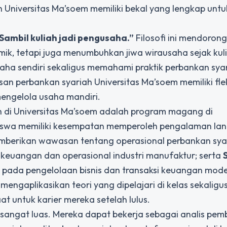
h Universitas Ma’soem memiliki bekal yang lengkap untu
Sambil kuliah jadi pengusaha.”
Filosofi ini mendorong
k, tetapi juga menumbuhkan jiwa wirausaha sejak kul
a sendiri sekaligus memahami praktik perbankan sya
an perbankan syariah Universitas Ma’soem memiliki fleks
mengelola usaha mandiri.
h di Universitas Ma’soem adalah program magang di
wa memiliki kesempatan memperoleh pengalaman lan
mberikan wawasan tentang operasional perbankan sya
 keuangan dan operasional industri manufaktur; serta
pada pengelolaan bisnis dan transaksi keuangan mode
gaplikasikan teori yang dipelajari di kelas sekaligu
 untuk karier mereka setelah lulus.
h sangat luas. Mereka dapat bekerja sebagai analis pe