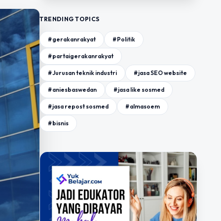
TRENDING TOPICS
#gerakanrakyat
#Politik
#partaigerakanrakyat
#Jurusan teknik industri
#jasa SEO website
#aniesbaswedan
#jasa like sosmed
#jasa repost sosmed
#almasoem
#bisnis