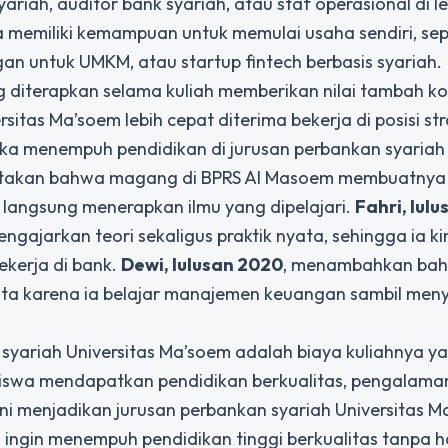
yariah, auditor bank syariah, atau staf operasional di
ga memiliki kemampuan untuk memulai usaha sendiri, sepe
 untuk UMKM, atau startup fintech berbasis syariah.
diterapkan selama kuliah memberikan nilai tambah ko
itas Ma’soem lebih cepat diterima bekerja di posisi str
 menempuh pendidikan di jurusan perbankan syariah
takan bahwa magang di BPRS Al Masoem membuatnya 
langsung menerapkan ilmu yang dipelajari.
Fahri, lul
ajarkan teori sekaligus praktik nyata, sehingga ia ki
kerja di bank.
Dewi, lulusan 2020
, menambahkan ba
nyata karena ia belajar manajemen keuangan sambil men
syariah Universitas Ma’soem adalah biaya kuliahnya y
iswa mendapatkan pendidikan berkualitas, pengalaman
ini menjadikan jurusan perbankan syariah Universitas 
 ingin menempuh pendidikan tinggi berkualitas tanpa h