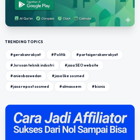
TRENDING TOPICS
#gerakanrakyat
#Politik
#partaigerakanrakyat
#Jurusan teknik industri
#jasa SEO website
#aniesbaswedan
#jasa like sosmed
#jasa repost sosmed
#almasoem
#bisnis