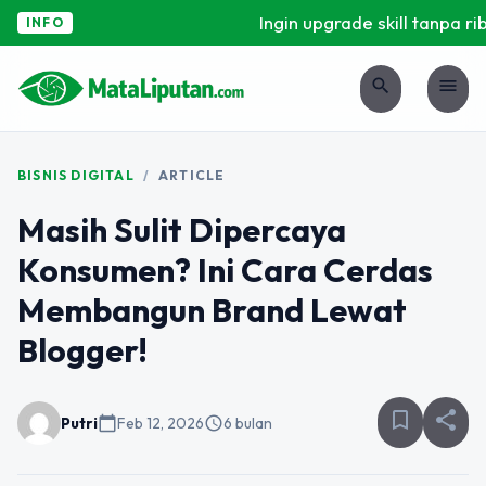
Ingin upgrade skill tanpa rib
INFO
search
menu
BISNIS DIGITAL
/
ARTICLE
Masih Sulit Dipercaya
Konsumen? Ini Cara Cerdas
Membangun Brand Lewat
Blogger!
bookmark_border
share
Putri
calendar_today
Feb 12, 2026
schedule
6 bulan