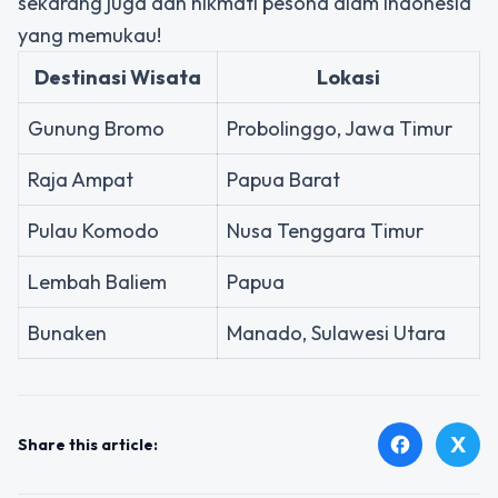
sekarang juga dan nikmati pesona alam Indonesia
yang memukau!
Destinasi Wisata
Lokasi
Gunung Bromo
Probolinggo, Jawa Timur
Raja Ampat
Papua Barat
Pulau Komodo
Nusa Tenggara Timur
Lembah Baliem
Papua
Bunaken
Manado, Sulawesi Utara
X
facebook
Share this article: