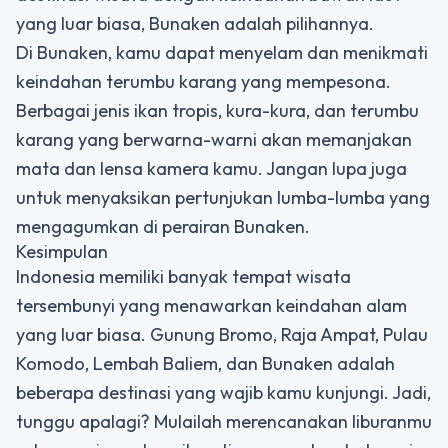
yang luar biasa, Bunaken adalah pilihannya.
Di Bunaken, kamu dapat menyelam dan menikmati
keindahan terumbu karang yang mempesona.
Berbagai jenis ikan tropis, kura-kura, dan terumbu
karang yang berwarna-warni akan memanjakan
mata dan lensa kamera kamu. Jangan lupa juga
untuk menyaksikan pertunjukan lumba-lumba yang
mengagumkan di perairan Bunaken.
Kesimpulan
Indonesia memiliki banyak tempat wisata
tersembunyi yang menawarkan keindahan alam
yang luar biasa. Gunung Bromo, Raja Ampat, Pulau
Komodo, Lembah Baliem, dan Bunaken adalah
beberapa destinasi yang wajib kamu kunjungi. Jadi,
tunggu apalagi? Mulailah merencanakan liburanmu