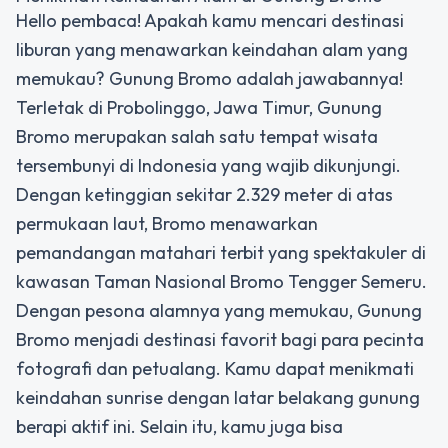
Hello pembaca! Apakah kamu mencari destinasi
liburan yang menawarkan keindahan alam yang
memukau? Gunung Bromo adalah jawabannya!
Terletak di Probolinggo, Jawa Timur, Gunung
Bromo merupakan salah satu tempat wisata
tersembunyi di Indonesia yang wajib dikunjungi.
Dengan ketinggian sekitar 2.329 meter di atas
permukaan laut, Bromo menawarkan
pemandangan matahari terbit yang spektakuler di
kawasan Taman Nasional Bromo Tengger Semeru.
Dengan pesona alamnya yang memukau, Gunung
Bromo menjadi destinasi favorit bagi para pecinta
fotografi dan petualang. Kamu dapat menikmati
keindahan sunrise dengan latar belakang gunung
berapi aktif ini. Selain itu, kamu juga bisa