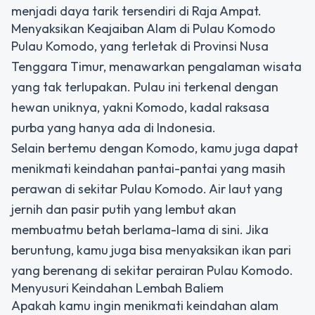
menjadi daya tarik tersendiri di Raja Ampat.
Menyaksikan Keajaiban Alam di Pulau Komodo
Pulau Komodo, yang terletak di Provinsi Nusa
Tenggara Timur, menawarkan pengalaman wisata
yang tak terlupakan. Pulau ini terkenal dengan
hewan uniknya, yakni Komodo, kadal raksasa
purba yang hanya ada di Indonesia.
Selain bertemu dengan Komodo, kamu juga dapat
menikmati keindahan pantai-pantai yang masih
perawan di sekitar Pulau Komodo. Air laut yang
jernih dan pasir putih yang lembut akan
membuatmu betah berlama-lama di sini. Jika
beruntung, kamu juga bisa menyaksikan ikan pari
yang berenang di sekitar perairan Pulau Komodo.
Menyusuri Keindahan Lembah Baliem
Apakah kamu ingin menikmati keindahan alam