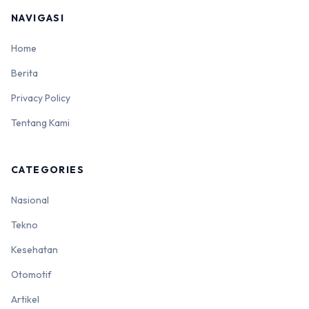
NAVIGASI
Home
Berita
Privacy Policy
Tentang Kami
CATEGORIES
Nasional
Tekno
Kesehatan
Otomotif
Artikel