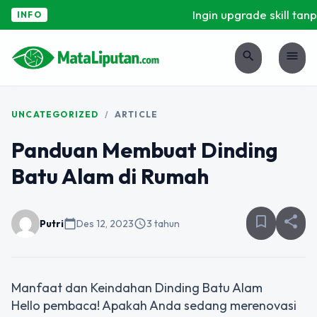
Ingin upgrade skill tanp
INFO
search
menu
UNCATEGORIZED
/
ARTICLE
Panduan Membuat Dinding
Batu Alam di Rumah
bookmark_border
share
Putri
calendar_today
Des 12, 2023
schedule
3 tahun
Manfaat dan Keindahan Dinding Batu Alam
Hello pembaca! Apakah Anda sedang merenovasi