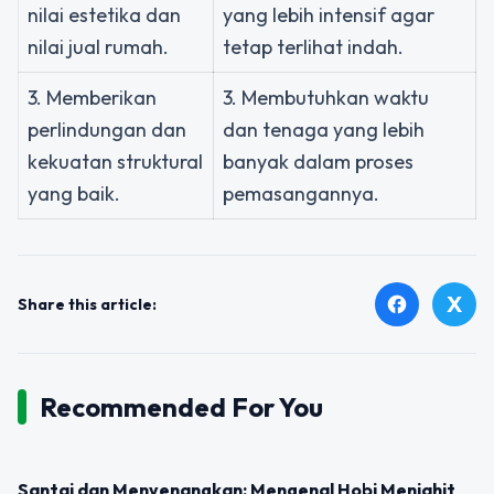
nilai estetika dan
yang lebih intensif agar
nilai jual rumah.
tetap terlihat indah.
3. Memberikan
3. Membutuhkan waktu
perlindungan dan
dan tenaga yang lebih
kekuatan struktural
banyak dalam proses
yang baik.
pemasangannya.
X
facebook
Share this article:
Recommended For You
UNCATEGORIZED
Santai dan Menyenangkan: Mengenal Hobi Menjahit