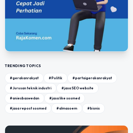
TRENDING TOPICS
#gerakanrakyat
#Politik
#partaigerakanrakyat
#Jurusan teknik industri
#jasa SEO website
#aniesbaswedan
#jasa like sosmed
#jasa repost sosmed
#almasoem
#bisnis