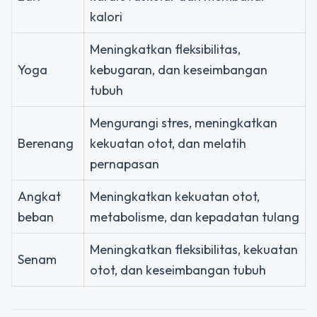
kalori
Meningkatkan fleksibilitas,
Yoga
kebugaran, dan keseimbangan
tubuh
Mengurangi stres, meningkatkan
Berenang
kekuatan otot, dan melatih
pernapasan
Angkat
Meningkatkan kekuatan otot,
beban
metabolisme, dan kepadatan tulang
Meningkatkan fleksibilitas, kekuatan
Senam
otot, dan keseimbangan tubuh