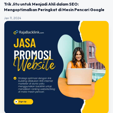
Trik Jitu untuk Menjadi Ahli dalam SEO:
Mengoptimalkan Peringkat di Mesin Pencari Google
Jan 11, 2024