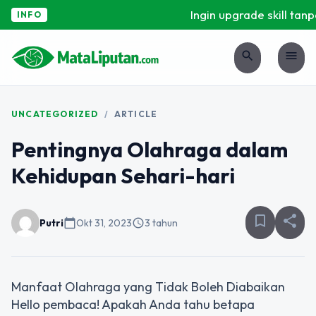
Ingin upgrade skill tanpa
INFO
search
menu
UNCATEGORIZED
/
ARTICLE
Pentingnya Olahraga dalam
Kehidupan Sehari-hari
bookmark_border
share
Putri
calendar_today
Okt 31, 2023
schedule
3 tahun
Manfaat Olahraga yang Tidak Boleh Diabaikan
Hello pembaca! Apakah Anda tahu betapa