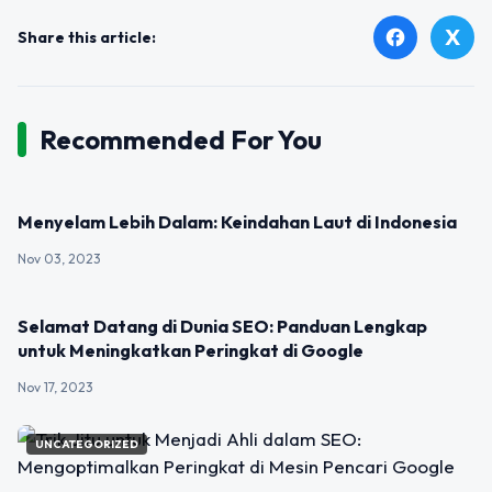
X
facebook
Share this article:
Recommended For You
UNCATEGORIZED
Menyelam Lebih Dalam: Keindahan Laut di Indonesia
Nov 03, 2023
UNCATEGORIZED
Selamat Datang di Dunia SEO: Panduan Lengkap
untuk Meningkatkan Peringkat di Google
Nov 17, 2023
UNCATEGORIZED