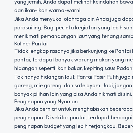
yang jernih, Anda dapat melihat keindahan bawa
dan ikan-ikan warna-warni.
Jika Anda menyukai olahraga air, Anda juga dapa
parasailing. Bagi pecinta kegiatan yang lebih sa
menikmati pemandangan laut yang tenang samb
Kuliner Pantai
Tidak lengkap rasanya jika berkunjung ke Pantai 
pantai, terdapat banyak warung makan yang men
hidangan seperti ikan bakar, kepiting saus Padan
Tak hanya hidangan laut, Pantai Pasir Putih jug
goreng, mie goreng, dan sate ayam. Jadi, jangan
banyak pilihan lain yang bisa Anda nikmati di sini.
Penginapan yang Nyaman
Jika Anda berniat untuk menghabiskan beberapa ha
penginapan. Di sekitar pantai, terdapat berbagai
penginapan budget yang lebih terjangkau. Bebe