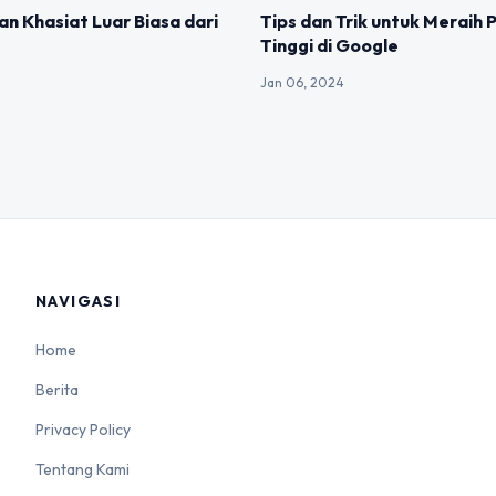
IZED
UNCATEGORIZED
n Khasiat Luar Biasa dari
Tips dan Trik untuk Meraih 
Tinggi di Google
Jan 06, 2024
NAVIGASI
Home
Berita
Privacy Policy
Tentang Kami