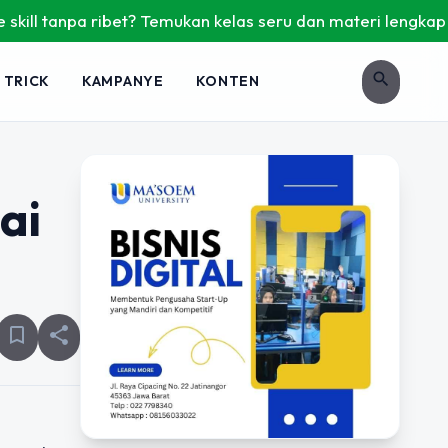
l tanpa ribet? Temukan kelas seru dan materi lengkap hanya 
search
 TRICK
KAMPANYE
KONTEN
ai
bookmark_border
share