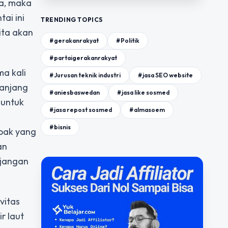
ya, maka
ai ini
TRENDING TOPICS
ita akan
#gerakanrakyat
#Politik
#partaigerakanrakyat
ma kali
#Jurusan teknik industri
#jasa SEO website
panjang
#aniesbaswedan
#jasa like sosmed
 untuk
#jasa repost sosmed
#almasoem
#bisnis
mbak yang
an
 jangan
vitas
r laut