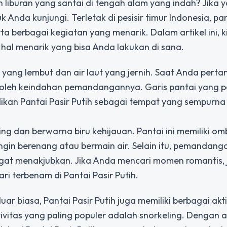
iburan yang santai di tengah alam yang indah? Jika 
Anda kunjungi. Terletak di pesisir timur Indonesia, pant
erbagai kegiatan yang menarik. Dalam artikel ini, k
 hal menarik yang bisa Anda lakukan di sana.
a yang lembut dan air laut yang jernih. Saat Anda perta
na oleh keindahan pemandangannya. Garis pantai yang 
ikan Pantai Pasir Putih sebagai tempat yang sempurna
ing dan berwarna biru kehijauan. Pantai ini memiliki o
gin berenang atau bermain air. Selain itu, pemandang
angat menakjubkan. Jika Anda mencari momen romantis,
 terbenam di Pantai Pasir Putih.
 biasa, Pantai Pasir Putih juga memiliki berbagai akti
vitas yang paling populer adalah snorkeling. Dengan ai