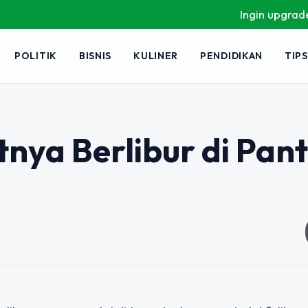
Ingin upgrade skil
POLITIK
BISNIS
KULINER
PENDIDIKAN
TIPS
nya Berlibur di Pant