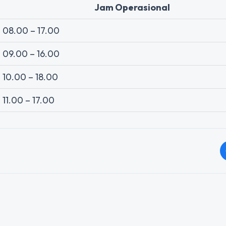
Jam Operasional
08.00 – 17.00
09.00 – 16.00
10.00 – 18.00
11.00 – 17.00