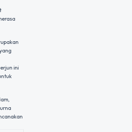
t
merasa
erupakan
 yang
rjun ini
untuk
lam,
purna
encanakan