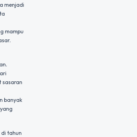
ta menjadi
ta
yang mampu
asar.
an.
ari
t sasaran
an banyak
 yang
 di tahun