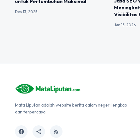
Jasa SEO W
untuk Pertumbuhan Maksimal
Meningkat
Des 13, 2025
Visibilitas
Jan 15, 2026
Mata Liputan adalah website berita dalam negeri lengkap
dan terpercaya
facebook
share
rss_feed