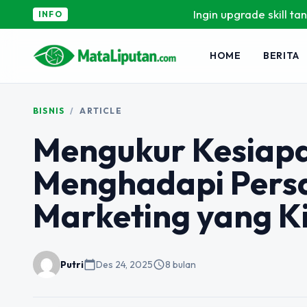
Ingin upgrade skill tanpa ribet? T
INFO
HOME
BERITA
BISNIS
/
ARTICLE
Mengukur Kesiapa
Menghadapi Persa
Marketing yang Ki
Putri
calendar_today
Des 24, 2025
schedule
8 bulan