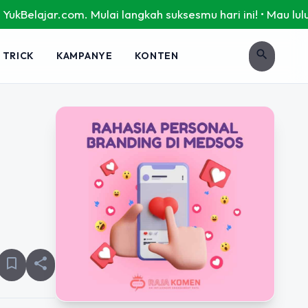
m. Mulai langkah suksesmu hari ini! • Mau lulus? Latih diri
search
 TRICK
KAMPANYE
KONTEN
bookmark_border
share