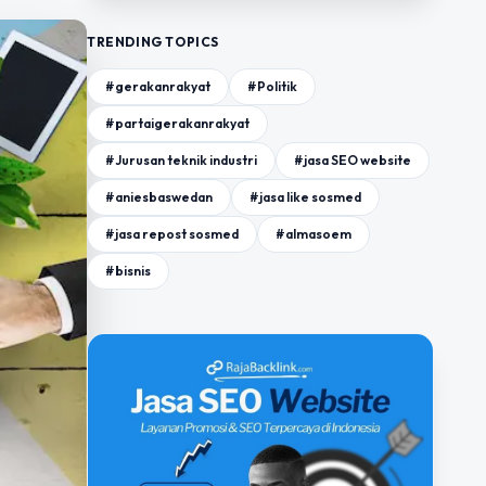
TRENDING TOPICS
#gerakanrakyat
#Politik
#partaigerakanrakyat
#Jurusan teknik industri
#jasa SEO website
#aniesbaswedan
#jasa like sosmed
#jasa repost sosmed
#almasoem
#bisnis