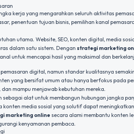
saran
ngka kerja yang mengarahkan seluruh aktivitas pemas
asar, penentuan tujuan bisnis, pemilihan kanal pemasara
uhan utama. Website, SEO, konten digital, media sosia
laras dalam satu sistem. Dengan
strategi marketing on
anal untuk mencapai hasil yang maksimal dan berkelan
emasaran digital, namun standar kualitasnya semaki
onten yang bersifat umum atau hanya berfokus pada pe
if, dan mampu menjawab kebutuhan mereka.
ran sebagai alat untuk membangun hubungan jangka pan
erta konten media sosial yang solutif dapat meningkatka
gi marketing online
secara alami membantu konten le
ngurangi kenyamanan pembaca.
gi