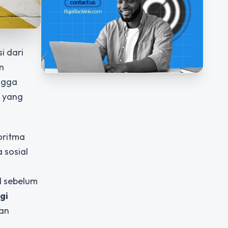
i dari
n
ngga
yang
oritma
 sosial
d sebelum
gi
ian