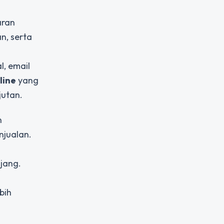
aran
n, serta
l, email
line
yang
jutan.
n
njualan.
jang.
n
bih