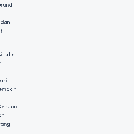
brand
, dan
t
i rutin
.
asi
semakin
 Dengan
an
 yang