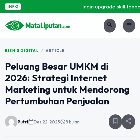
Ingin upgrade skill tanpa r
INFO
search
menu
BISNIS DIGITAL
/
ARTICLE
Peluang Besar UMKM di
2026: Strategi Internet
Marketing untuk Mendorong
Pertumbuhan Penjualan
bookmark_border
share
Putri
calendar_today
Des 22, 2025
schedule
8 bulan