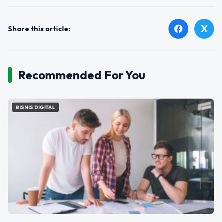
X
facebook
Share this article:
Recommended For You
BISNIS DIGITAL