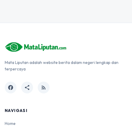
Mata Liputan adalah website berita dalam negeri lengkap dan
terpercaya
facebook
share
rss_feed
NAVIGASI
Home