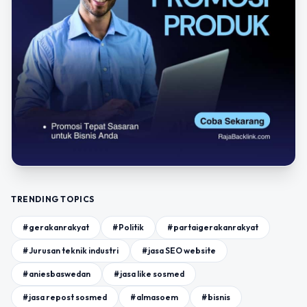
TRENDING TOPICS
#gerakanrakyat
#Politik
#partaigerakanrakyat
#Jurusan teknik industri
#jasa SEO website
#aniesbaswedan
#jasa like sosmed
#jasa repost sosmed
#almasoem
#bisnis