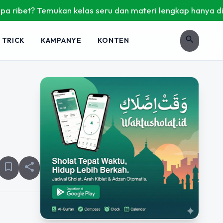
bet? Temukan kelas seru dan materi lengkap hanya di YukBela
search
 TRICK
KAMPANYE
KONTEN
bookmark_border
share