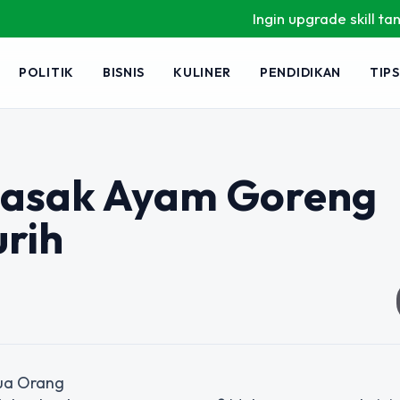
Ingin upgrade skill tanpa ri
POLITIK
BISNIS
KULINER
PENDIDIKAN
TIPS
masak Ayam Goreng
urih
ua Orang