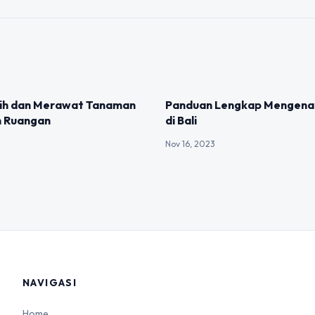
IZED
UNCATEGORIZED
lih dan Merawat Tanaman
Panduan Lengkap Mengenai
m Ruangan
di Bali
Nov 16, 2023
NAVIGASI
Home