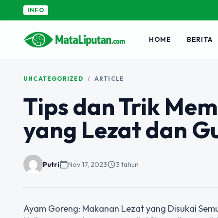
INFO
HOME
BERITA
UNCATEGORIZED
/
ARTICLE
Tips dan Trik Me
yang Lezat dan G
Putri
calendar_today
Nov 17, 2023
schedule
3 tahun
Ayam Goreng: Makanan Lezat yang Disukai Sem