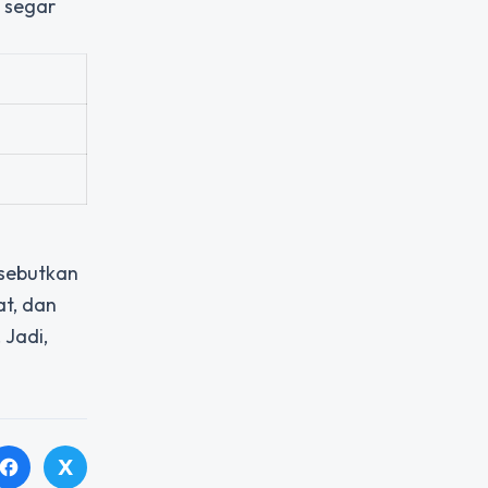
 segar
isebutkan
t, dan
 Jadi,
X
facebook