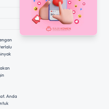
dengan
erlalu
inyak
 akan
gin
zat. Anda
untuk