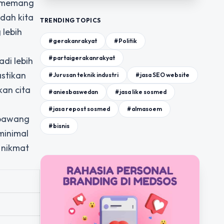
i memang
dah kita
TRENDING TOPICS
lebih
#gerakanrakyat
#Politik
#partaigerakanrakyat
di lebih
stikan
#Jurusan teknik industri
#jasa SEO website
an cita
#aniesbaswedan
#jasa like sosmed
#jasa repost sosmed
#almasoem
 bawang
#bisnis
minimal
 nikmat