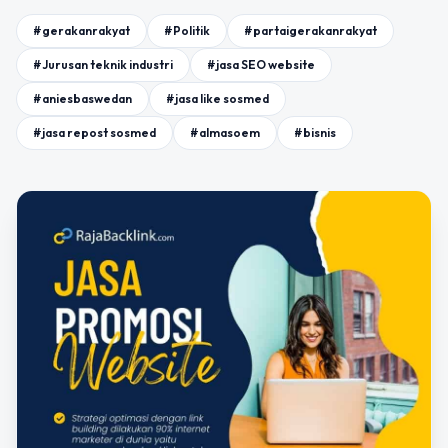
#gerakanrakyat
#Politik
#partaigerakanrakyat
#Jurusan teknik industri
#jasa SEO website
#aniesbaswedan
#jasa like sosmed
#jasa repost sosmed
#almasoem
#bisnis