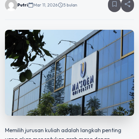
bookmark_border
share
Putri
calendar_today
Mar 11, 2026
schedule
5 bulan
Memilih jurusan kuliah adalah langkah penting