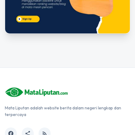
Mata Liputan adalah website berita dalam negeri lengkap dan
terpercaya
facebook
share
rss_feed