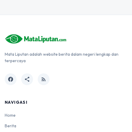
Mata Liputan adalah website berita dalam negeri lengkap dan
terpercaya
facebook
share
rss_feed
NAVIGASI
Home
Berita