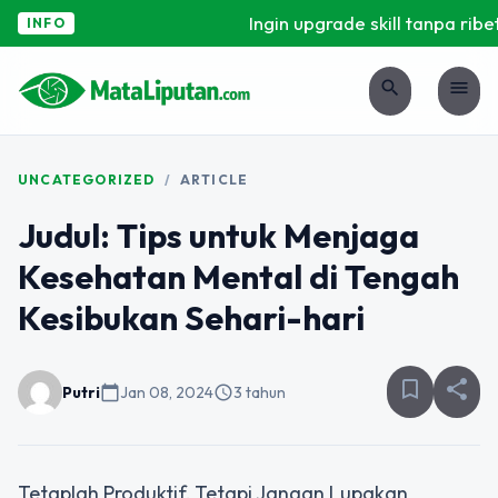
Ingin upgrade skill tanpa ribet
INFO
search
menu
UNCATEGORIZED
/
ARTICLE
Judul: Tips untuk Menjaga
Kesehatan Mental di Tengah
Kesibukan Sehari-hari
bookmark_border
share
Putri
calendar_today
Jan 08, 2024
schedule
3 tahun
Tetaplah Produktif, Tetapi Jangan Lupakan