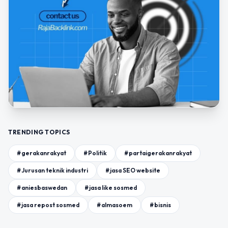
TRENDING TOPICS
#gerakanrakyat
#Politik
#partaigerakanrakyat
#Jurusan teknik industri
#jasa SEO website
#aniesbaswedan
#jasa like sosmed
#jasa repost sosmed
#almasoem
#bisnis