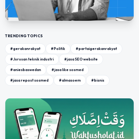
TRENDING TOPICS
#gerakanrakyat
#Politik
#partaigerakanrakyat
#Jurusan teknik industri
#jasa SEO website
#aniesbaswedan
#jasa like sosmed
#jasa repost sosmed
#almasoem
#bisnis