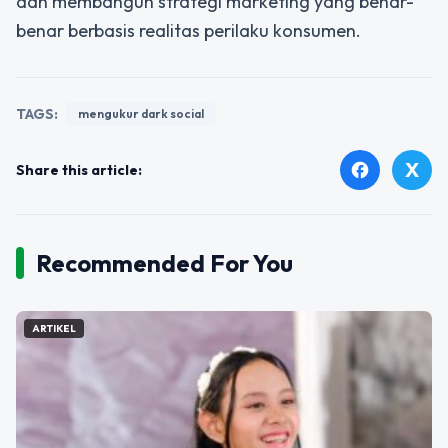
dan membangun strategi marketing yang benar-
benar berbasis realitas perilaku konsumen.
TAGS:
mengukur dark social
X
facebook
Share this article:
Recommended For You
ARTIKEL