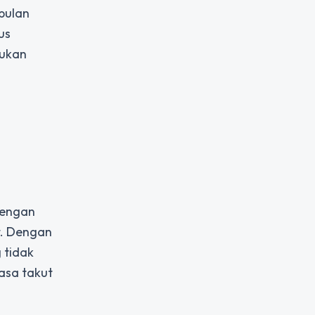
bulan
us
bukan
dengan
t. Dengan
 tidak
rasa takut