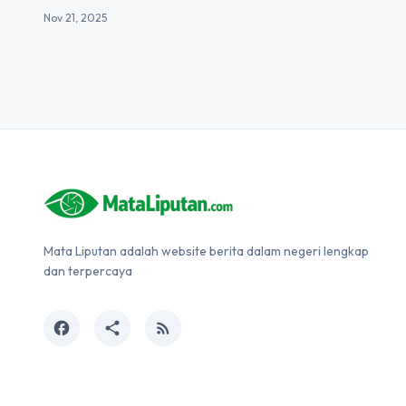
Nov 21, 2025
Mata Liputan adalah website berita dalam negeri lengkap
dan terpercaya
facebook
share
rss_feed