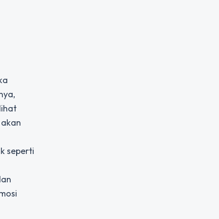
ka
nya,
lihat
i akan
k seperti
dan
mosi