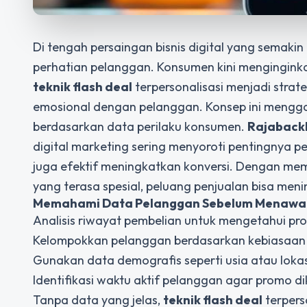
Di tengah persaingan bisnis digital yang semakin 
perhatian pelanggan. Konsumen kini menginginkan 
teknik flash deal
terpersonalisasi menjadi stra
emosional dengan pelanggan. Konsep ini mengg
berdasarkan data perilaku konsumen.
Rajaback
digital marketing sering menyoroti pentingnya p
juga efektif meningkatkan konversi. Dengan m
yang terasa spesial, peluang penjualan bisa meni
Memahami Data Pelanggan Sebelum Menawa
Analisis riwayat pembelian untuk mengetahui pr
Kelompokkan pelanggan berdasarkan kebiasaan be
Gunakan data demografis seperti usia atau loka
Identifikasi waktu aktif pelanggan agar promo di
Tanpa data yang jelas,
teknik flash deal
terpers