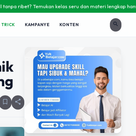
t? Temukan kelas seru dan materi lengkap hanya di YukBelaja
search
 TRICK
KAMPANYE
KONTEN
ik
ng
bookmark_border
share