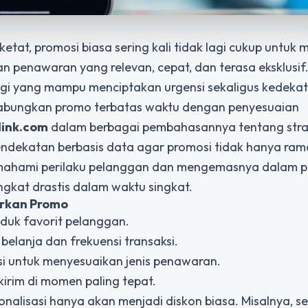
ketat, promosi biasa sering kali tidak lagi cukup untuk 
penawaran yang relevan, cepat, dan terasa eksklusif. 
tegi yang mampu menciptakan urgensi sekaligus kedeka
abungkan promo terbatas waktu dengan penyesuaian
link.com
dalam berbagai pembahasannya tentang stra
endekatan berbasis data agar promosi tidak hanya rama
emahami perilaku pelanggan dan mengemasnya dalam 
ngkat drastis dalam waktu singkat.
rkan Promo
oduk favorit pelanggan.
lanja dan frekuensi transaksi.
si untuk menyesuaikan jenis penawaran.
kirim di momen paling tepat.
onalisasi hanya akan menjadi diskon biasa. Misalnya, s