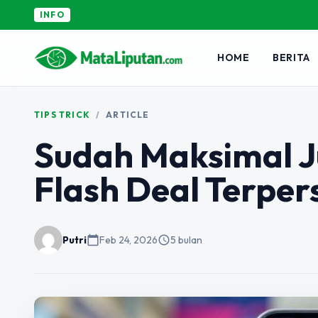
INFO
HOME
BERITA
TIPS TRICK
/
ARTICLE
Sudah Maksimal J
Flash Deal Terper
Putri
calendar_today
Feb 24, 2026
schedule
5 bulan