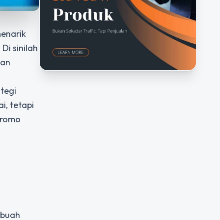
menarik
Di sinilah
tan
tegi
i, tetapi
promo
ebuah