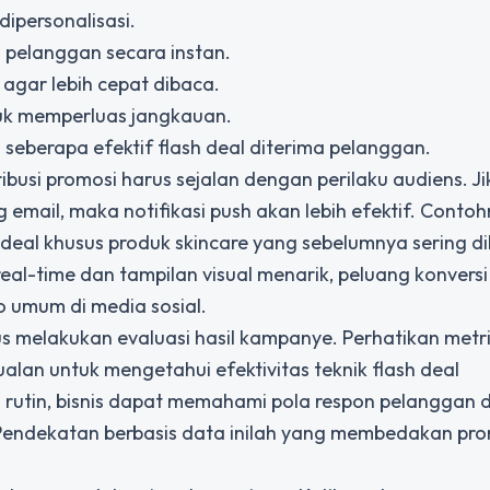
ipersonalisasi.
 pelanggan secara instan.
agar lebih cepat dibaca.
uk memperluas jangkauan.
seberapa efektif flash deal diterima pelanggan.
usi promosi harus sejalan dengan perilaku audiens. Ji
 email, maka notifikasi push akan lebih efektif. Contoh
eal khusus produk skincare yang sebelumnya sering di
real-time dan tampilan visual menarik, peluang konvers
o umum di media sosial.
erus melakukan evaluasi hasil kampanye. Perhatikan metri
ualan untuk mengetahui efektivitas teknik flash deal
is rutin, bisnis dapat memahami pola respon pelanggan 
endekatan berbasis data inilah yang membedakan pro