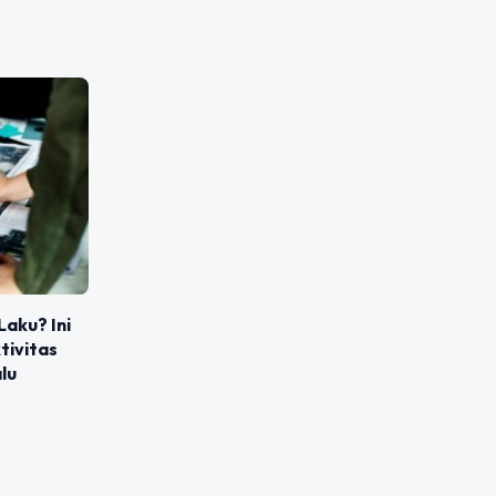
Laku? Ini
tivitas
lu