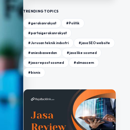
TRENDING TOPICS
#gerakanrakyat
#Politik
#partaigerakanrakyat
#Jurusan teknik industri
#jasa SEO website
#aniesbaswedan
#jasa like sosmed
#jasa repost sosmed
#almasoem
#bisnis