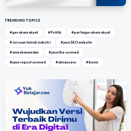
TRENDING TOPICS
#gerakanrakyat
#Politik
#partaigerakanrakyat
#Jurusan teknik industri
#jasa SEO website
#aniesbaswedan
#jasa like sosmed
#jasa repost sosmed
#almasoem
#bisnis