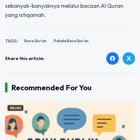
sebanyak-banyaknya melalui bacaan Al Quran
yang istiqamah.
TAGS:
Baca Qur’an
Pahala Baca Qur’an
X
facebook
Share this article:
Recommended For You
RELIGI