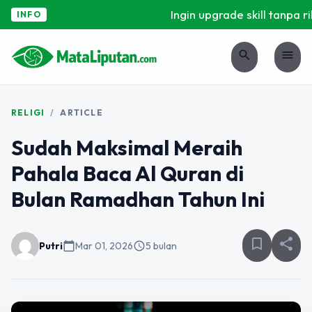
Ingin upgrade skill tanpa rib
INFO
search
menu
RELIGI
/
ARTICLE
Sudah Maksimal Meraih
Pahala Baca Al Quran di
Bulan Ramadhan Tahun Ini
bookmark_border
share
Putri
calendar_today
Mar 01, 2026
schedule
5 bulan