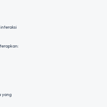
interaksi
iterapkan:
a yang