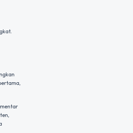
gkat.
angkan
 pertama,
omentar
ten,
a