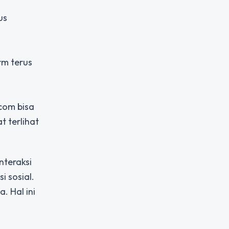
us
orm terus
com bisa
 terlihat
nteraksi
i sosial.
. Hal ini