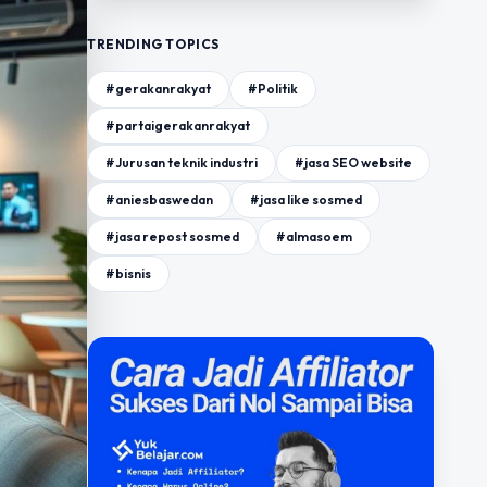
TRENDING TOPICS
#gerakanrakyat
#Politik
#partaigerakanrakyat
#Jurusan teknik industri
#jasa SEO website
#aniesbaswedan
#jasa like sosmed
#jasa repost sosmed
#almasoem
#bisnis