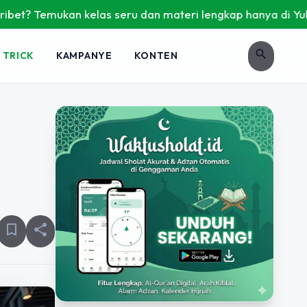
n kelas seru dan materi lengkap hanya di YukBelajar.com. Mu
search
 TRICK
KAMPANYE
KONTEN
bookmark_border
share