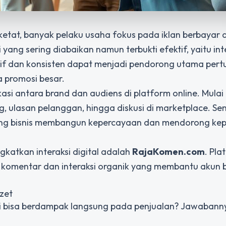
 ketat, banyak pelaku usaha fokus pada iklan berbayar 
 yang sering diabaikan namun terbukti efektif, yaitu
int
aktif dan konsisten dapat menjadi pendorong utama pe
a promosi besar.
asi antara brand dan audiens di platform online. Mulai 
g, ulasan pelanggan, hingga diskusi di marketplace. Se
eluang bisnis membangun kepercayaan dan mendorong ke
katkan interaksi digital adalah
RajaKomen.com
. Pla
komentar dan interaksi organik yang membantu akun b
zet
si bisa berdampak langsung pada penjualan? Jawabanny