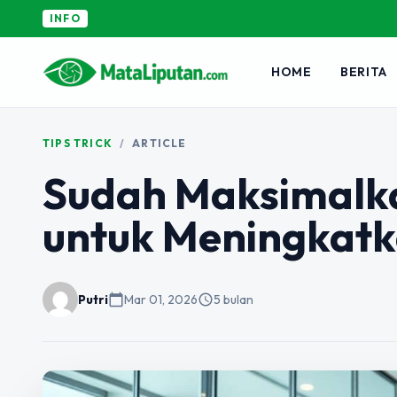
INFO
HOME
BERITA
TIPS TRICK
/
ARTICLE
Sudah Maksimalkan
untuk Meningkatk
Putri
calendar_today
Mar 01, 2026
schedule
5 bulan