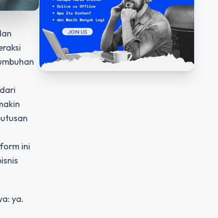
dan
eraksi
rtumbuhan
dari
makin
putusan
tform ini
isnis
a: ya.