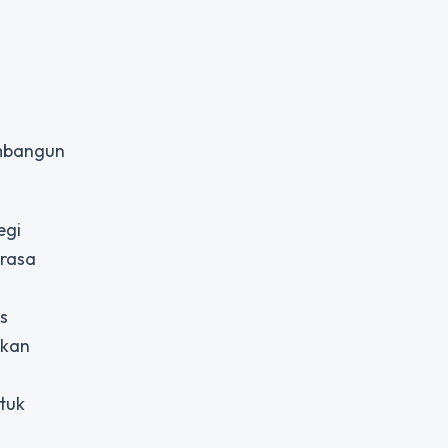
embangun
egi
erasa
s
ukan
tuk