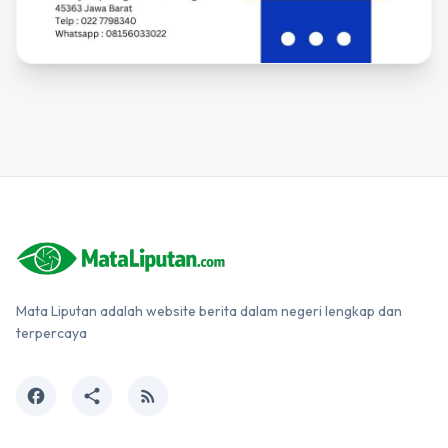
Mata Liputan adalah website berita dalam negeri lengkap dan
terpercaya
facebook
share
rss_feed