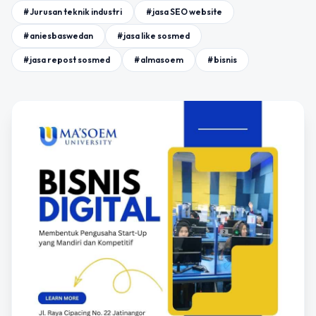
#Jurusan teknik industri
#jasa SEO website
#aniesbaswedan
#jasa like sosmed
#jasa repost sosmed
#almasoem
#bisnis