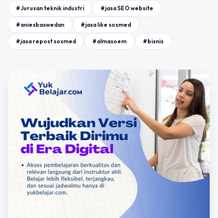
#Jurusan teknik industri
#jasa SEO website
#aniesbaswedan
#jasa like sosmed
#jasa repost sosmed
#almasoem
#bisnis