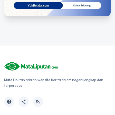
Mata Liputan adalah website berita dalam negeri lengkap dan
terpercaya
facebook
share
rss_feed